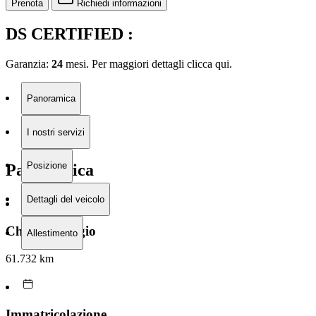
Prenota
Richiedi informazioni
DS CERTIFIED :
Garanzia:
24
mesi. Per maggiori dettagli clicca
qui.
Panoramica
I nostri servizi
Posizione
Panoramica
Dettagli del veicolo
Chilometraggio
Allestimento
61.732 km
Immatricolazione