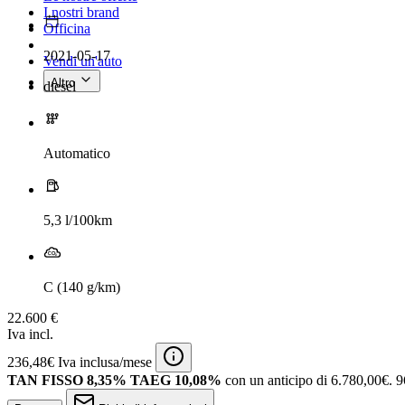
I nostri brand
Officina
2021-05-17
Vendi un'auto
Altro
diesel
Automatico
5,3 l/100km
C (140 g/km)
22.600 €
Iva incl.
236,48€ Iva inclusa/mese
TAN FISSO 8,35% TAEG 10,08%
con un anticipo di 6.780,00€.
9