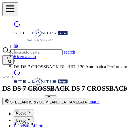
/
search
Ricerca auto
/
DS DS 7 CROSSBACK BlueHDi 130 Automatica Performance
Usato
DS DS 7 CROSSBACK
DS 7 CROSSBACK 
Trova la concessionaria
search button - icon
STELLANTIS &YOU MILANO GATTAMELATA
Nuovo
Usato
61.732 km
Le nostre offerte