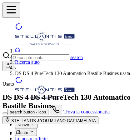
/
search
Ricerca auto
/
DS DS 4 PureTech 130 Automatico Bastille Busines usata
Usato
DS DS 4
DS 4 PureTech 130 Automatico
Bastille Busines
Trova la concessionaria
search button - icon
STELLANTIS &YOU MILANO GATTAMELATA
Nuovo
Usato
Le nostre offerte