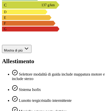
C
137 g/km
D
E
F
G
Mostra di più
Allestimento
Selettore modalità di guida include mappatura motore e
include sterzo
Sistema Isofix
Lunotto tergicristallo intermittente