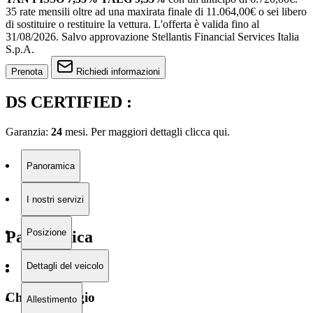
35 rate mensili oltre ad una maxirata finale di 11.064,00€ o sei libero
di sostituire o restituire la vettura.
L'offerta è valida fino al
31/08/2026.
Salvo approvazione Stellantis Financial Services Italia
S.p.A.
Prenota
Richiedi informazioni
DS CERTIFIED :
Garanzia:
24
mesi. Per maggiori dettagli clicca
qui.
Panoramica
I nostri servizi
Posizione
Panoramica
Dettagli del veicolo
Chilometraggio
Allestimento