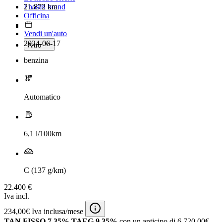
21.872 km
I nostri brand
Officina
Vendi un'auto
2024-06-17
Altro
benzina
Automatico
6,1 l/100km
C (137 g/km)
22.400 €
Iva incl.
234,00€ Iva inclusa/mese
TAN FISSO 7,35% TAEG 9,35%
con un anticipo di 6.720,00€.