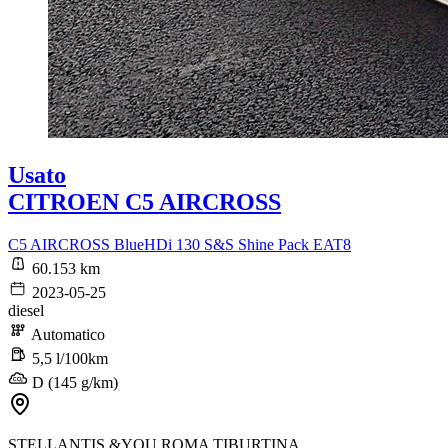
Usato
CITROEN C5 AIRCROSS
C5 AIRCROSS BlueHDi 130 S&S Shine Pack EAT8
60.153 km
2023-05-25
diesel
Automatico
5,5 l/100km
D (145 g/km)
STELLANTIS &YOU ROMA TIBURTINA