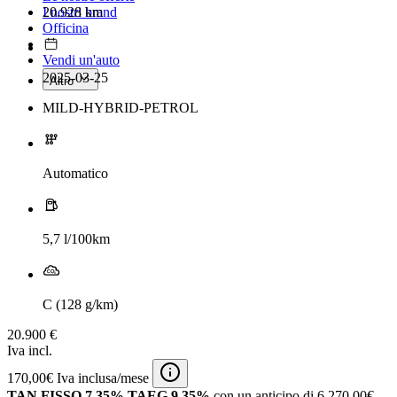
20.928 km
I nostri brand
Officina
Vendi un'auto
2025-03-25
Altro
MILD-HYBRID-PETROL
Automatico
5,7 l/100km
C (128 g/km)
20.900 €
Iva incl.
170,00€ Iva inclusa/mese
TAN FISSO 7,35% TAEG 9,35%
con un anticipo di 6.270,00€.