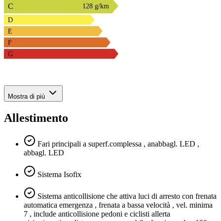
C
128 g/km
D
E
F
G
Mostra di più
Allestimento
Fari principali a superf.complessa , anabbagl. LED ,
abbagl. LED
Sistema Isofix
Sistema anticollisione che attiva luci di arresto con frenata
automatica emergenza , frenata a bassa velocità , vel. minima
7 , include anticollisione pedoni e ciclisti allerta