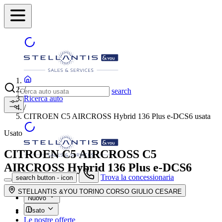
/
search
Ricerca auto
/
CITROEN C5 AIRCROSS Hybrid 136 Plus e-DCS6 usata
Usato
CITROEN C5 AIRCROSS
C5
AIRCROSS Hybrid 136 Plus e-DCS6
Trova la concessionaria
search button - icon
STELLANTIS &YOU TORINO CORSO GIULIO CESARE
Nuovo
Usato
Le nostre offerte