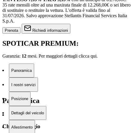
35 rate mensili oltre ad una maxirata finale di 12.268,00€ o sei libero
di sostituire o restituire la vettura.
L'offerta è valida fino al
31/07/2026.
Salvo approvazione Stellantis Financial Services Italia
S.p.A.
Prenota
Richiedi informazioni
SPOTICAR PREMIUM:
Garanzia:
12
mesi. Per maggiori dettagli clicca
qui.
Panoramica
I nostri servizi
Posizione
Panoramica
Dettagli del veicolo
Chilometraggio
Allestimento