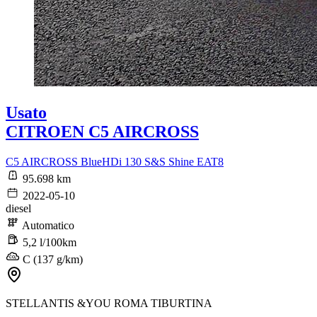
Usato
CITROEN C5 AIRCROSS
C5 AIRCROSS BlueHDi 130 S&S Shine EAT8
95.698 km
2022-05-10
diesel
Automatico
5,2 l/100km
C (137 g/km)
STELLANTIS &YOU ROMA TIBURTINA