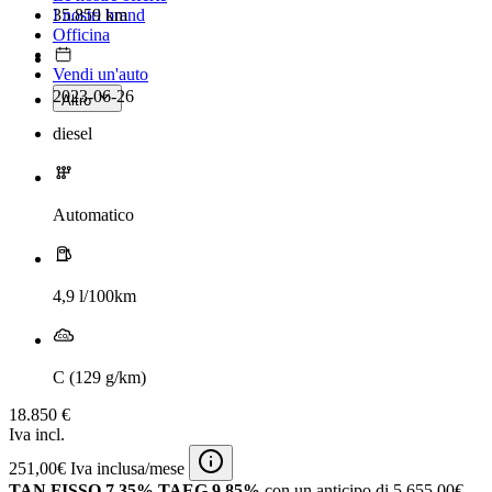
35.859 km
I nostri brand
Officina
Vendi un'auto
2023-06-26
Altro
diesel
Automatico
4,9 l/100km
C (129 g/km)
18.850 €
Iva incl.
251,00€ Iva inclusa/mese
TAN FISSO 7,35% TAEG 9,85%
con un anticipo di 5.655,00€.