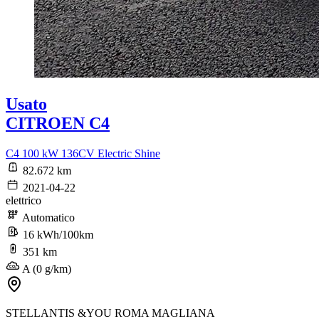
Usato
CITROEN C4
C4 100 kW 136CV Electric Shine
82.672 km
2021-04-22
elettrico
Automatico
16 kWh/100km
351 km
A (0 g/km)
STELLANTIS &YOU ROMA MAGLIANA