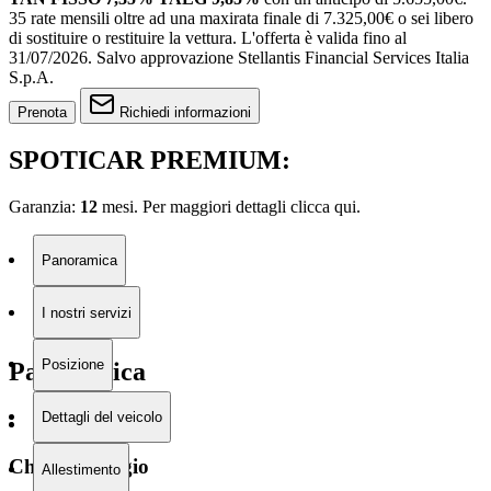
35 rate mensili oltre ad una maxirata finale di 7.325,00€ o sei libero
di sostituire o restituire la vettura.
L'offerta è valida fino al
31/07/2026.
Salvo approvazione Stellantis Financial Services Italia
S.p.A.
Prenota
Richiedi informazioni
SPOTICAR PREMIUM:
Garanzia:
12
mesi. Per maggiori dettagli clicca
qui.
Panoramica
I nostri servizi
Posizione
Panoramica
Dettagli del veicolo
Chilometraggio
Allestimento