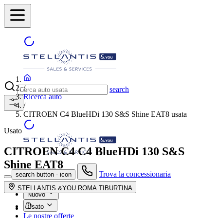
/
search
Ricerca auto
/
CITROEN C4 BlueHDi 130 S&S Shine EAT8 usata
Usato
CITROEN C4
C4 BlueHDi 130 S&S
Shine EAT8
Trova la concessionaria
search button - icon
STELLANTIS &YOU ROMA TIBURTINA
Nuovo
Usato
Le nostre offerte