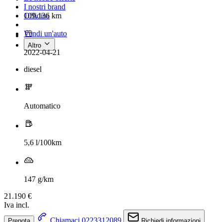
I nostri brand
109.136 km
Officina
Vendi un'auto
Altro
2022-04-21
diesel
Automatico
5,6 l/100km
147 g/km
21.190 €
Iva incl.
Chiamaci 0223312089
Prenota
Richiedi informazioni