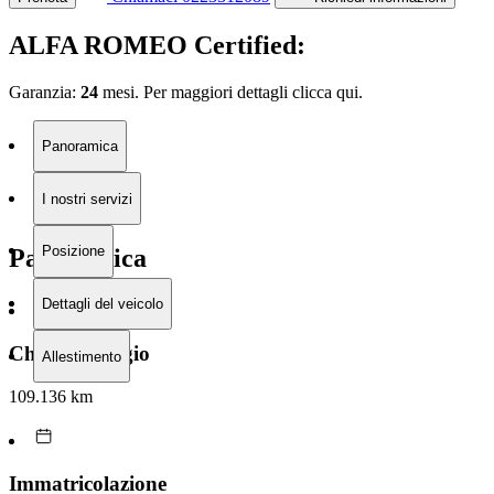
ALFA ROMEO Certified:
Garanzia:
24
mesi. Per maggiori dettagli clicca
qui.
Panoramica
I nostri servizi
Posizione
Panoramica
Dettagli del veicolo
Chilometraggio
Allestimento
109.136 km
Immatricolazione