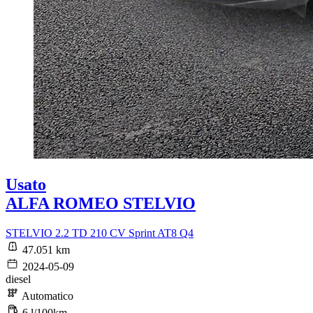
Usato
ALFA ROMEO STELVIO
STELVIO 2.2 TD 210 CV Sprint AT8 Q4
47.051 km
2024-05-09
diesel
Automatico
6 l/100km