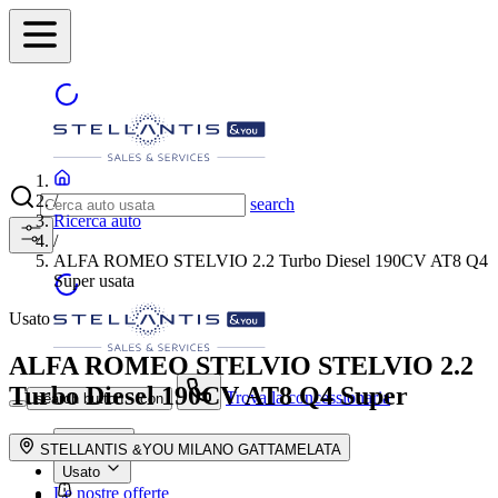
/
search
Ricerca auto
/
ALFA ROMEO STELVIO 2.2 Turbo Diesel 190CV AT8 Q4
Super usata
Usato
ALFA ROMEO STELVIO
STELVIO 2.2
Turbo Diesel 190CV AT8 Q4 Super
Trova la concessionaria
search button - icon
Nuovo
STELLANTIS &YOU MILANO GATTAMELATA
Usato
Le nostre offerte