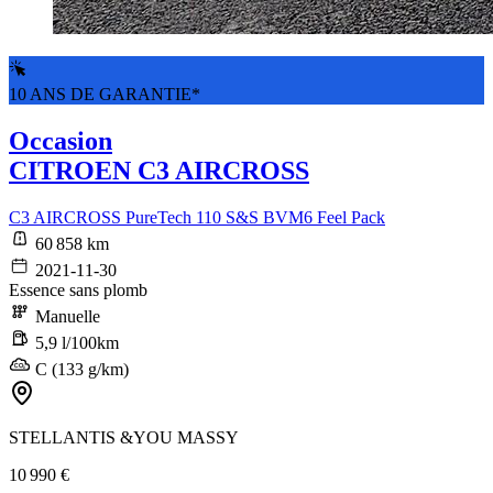
10 ANS DE GARANTIE*
Occasion
CITROEN C3 AIRCROSS
C3 AIRCROSS PureTech 110 S&S BVM6 Feel Pack
60 858 km
2021-11-30
Essence sans plomb
Manuelle
5,9 l/100km
C (133 g/km)
STELLANTIS &YOU MASSY
10 990 €