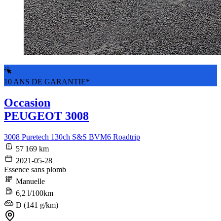
10 ANS DE GARANTIE*
Occasion
PEUGEOT 3008
3008 Puretech 130ch S&S BVM6 Roadtrip
57 169 km
2021-05-28
Essence sans plomb
Manuelle
6,2 l/100km
D (141 g/km)