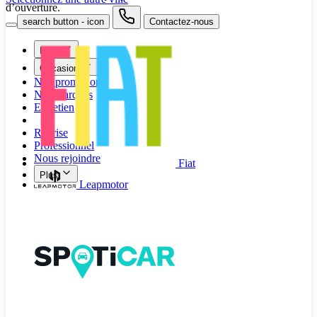
d’ouverture.
search button - icon
Contactez-nous
Neuf
Occasion
Nos promotions
Nos marques
Entretien
Reprise
Professionnel
Nous rejoindre
Fiat
Plus
Leapmotor