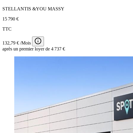
STELLANTIS &YOU MASSY
15 790 €
TTC
132,79 € /Mois
après un premier loyer de 4 737 €