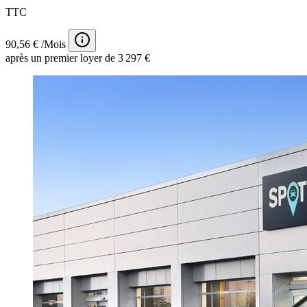
TTC
90,56 € /Mois
après un premier loyer de 3 297 €