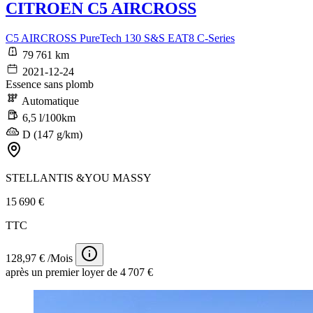
CITROEN C5 AIRCROSS
C5 AIRCROSS PureTech 130 S&S EAT8 C-Series
79 761 km
2021-12-24
Essence sans plomb
Automatique
6,5 l/100km
D (147 g/km)
STELLANTIS &YOU MASSY
15 690 €
TTC
128,97 € /Mois
après un premier loyer de 4 707 €