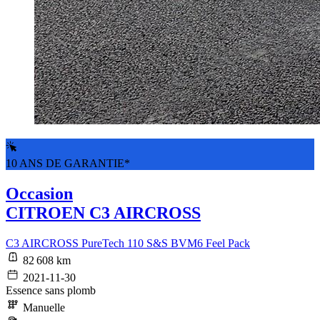
10 ANS DE GARANTIE*
Occasion
CITROEN C3 AIRCROSS
C3 AIRCROSS PureTech 110 S&S BVM6 Feel Pack
82 608 km
2021-11-30
Essence sans plomb
Manuelle