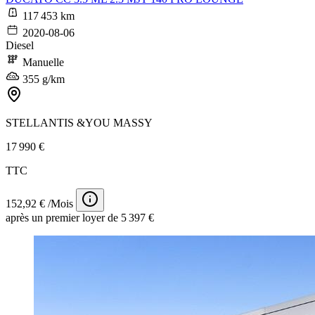
117 453 km
2020-08-06
Diesel
Manuelle
355 g/km
STELLANTIS &YOU MASSY
17 990 €
TTC
152,92 € /Mois
après un premier loyer de 5 397 €