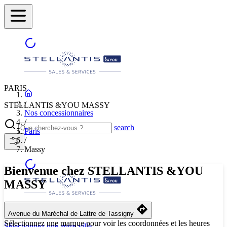
PARIS
/
STELLANTIS &YOU MASSY
Nos concessionnaires
/
search
Paris
/
Massy
Bienvenue chez STELLANTIS &YOU
MASSY
STELLANTIS &YOU MASSY
Avenue du Maréchal de Lattre de Tassigny
Sélectionnez une marque pour voir les coordonnées et les heures
Sélectionnez une autre ville