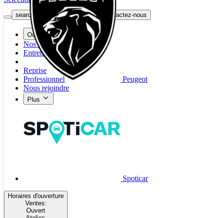
search button - icon
Contactez-nous
Occasion
Nos promotions
Entretien
Reprise
Peugeot
Professionnel
Nous rejoindre
Plus
Spoticar
Horaires d'ouverture
Ventes:
Ouvert
Atelier: