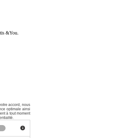
ntis &You.
votre accord, nous
nce optimale ainsi
ment à tout moment
ntialité.