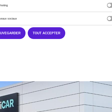
keting
eaux sociaux
arge sélection de véhicules d'occasion*.
AUVEGARDER
TOUT ACCEPTER