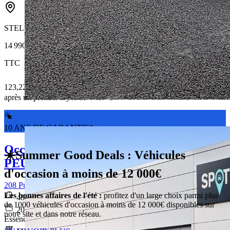
STELLANTIS &YOU LYON VAISE
14 990 €
TTC
123,22 € /Mois
après un premier loyer de 4 497 €
10 ANS DE GARANTIE*
Occasion
☀️Summer Good Deals : Véhicules
PEUGEOT 208
d'occasion à moins de 12 000€
208 PureTech 100 S&S BVM6 Allure
Les bonnes affaires de l'été :
profitez d'un large choix parmi plus
48 833 km
de 1000 véhicules d'occasion à moins de 12 000€ disponibles sur
2021-11-12
notre site et dans notre réseau.
Essence sans plomb