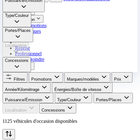
Puissance/Émission
Neuf
Type/Couleur
Occasion
Nos promotions
Portes/Places
Nos marques
Entretien
Localisation
Reprise
Professionnel
Nous rejoindre
Concessions
Plus
Filtres
Promotions
Marques/modèles
Prix
Année/Kilométrage
Énergies/Boîte de vitesse​
Puissance/Émission
Type/Couleur
Portes/Places
Localisation
Concessions
1125 véhicules d'occasion disponibles