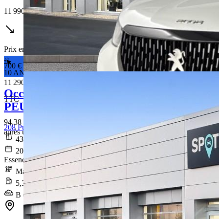
11 990 €
Prix en baisse
700 €
10 ANS DE GARANTIE*
11 290 €
Occasion
TTC
PEUGEOT 208
94,38 € /Mois
208 PureTech 100 S&S BVM6 Allure
après un premier loyer de 3 387 €
43 784 km
2021-06-24
Essence sans plomb
Manuelle
5,3 l/100km
B (119 g/km)