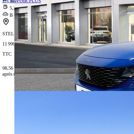
EN SAVOIR PLUS
Manuelle
5,3 l/100km
B (118 g/km)
STELLANTIS &YOU LYON VÉNISSIEUX ÉTATS-UNIS
11 990 €
TTC
98,56 € /Mois
après un premier loyer de 3 597 €