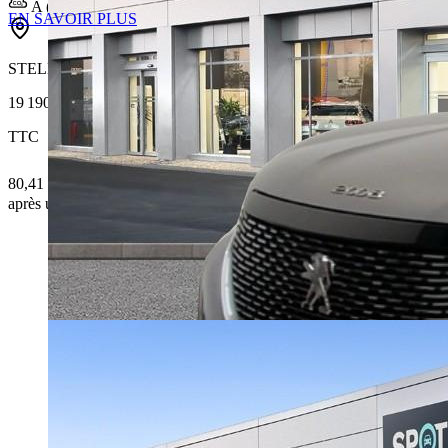
A (32 g/km)
EN SAVOIR PLUS
STELLANTIS &YOU LYON ÉCULLY
19 190 €
TTC
80,41 € /Mois
après un premier loyer de 6 716,5 €