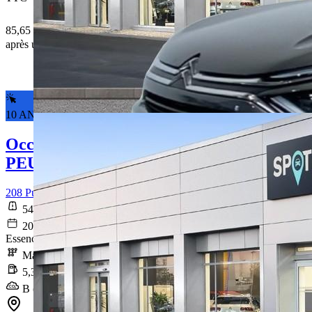
85,65 € /Mois
après un premier loyer de 7 206,5 €
10 ANS DE GARANTIE*
Occasion
PEUGEOT 208
208 PureTech 75 S&S BVM5 Active
54 474 km
2021-12-20
Essence sans plomb
Manuelle
5,3 l/100km
B (120 g/km)