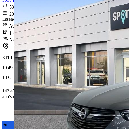
3008 Hybrid 225 e-EAT8 Allure Pack
53 570 km
2021-07-29
Essence / Courant électrique
Automatique
1,4 l/100km
A (31 g/km)
STELLANTIS &YOU LYON CARRÉ DE SOIE
19 490 €
TTC
142,47 € /Mois
après un premier loyer de 5 847 €