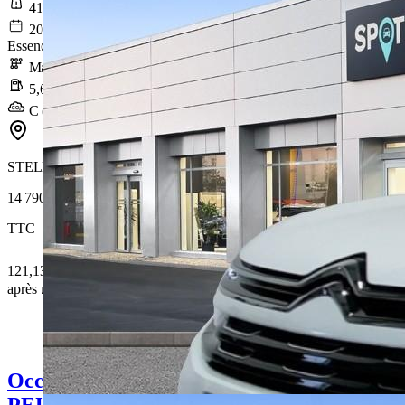
41 261 km
2021-12-22
Essence sans plomb
Manuelle
5,6 l/100km
C (127 g/km)
STELLANTIS &YOU LYON VAISE
14 790 €
TTC
121,13 € /Mois
après un premier loyer de 4 437 €
Occasion
PEUGEOT 2008