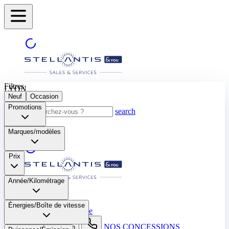
Filtres
LYON
Neuf
Occasion
Promotions
search
Marques/modèles
Prix
Année/Kilométrage
LYON
Énergies/Boîte de vitesse​
Sélectionnez une autre ville
NOS CONCESSIONS
search button - icon