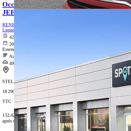
Occasion
JEEP RENEGADE
RENEGADE 1.3 Turbo T4 190 ch PHEV BVA6 4xe eAWD
Limited
42 154 km
2021-12-29
Essence / Courant électrique
Automatique
49 g/km
STELLANTIS &YOU LYON VAISE
18 290 €
TTC
132,42 € /Mois
après un premier loyer de 5 487 €