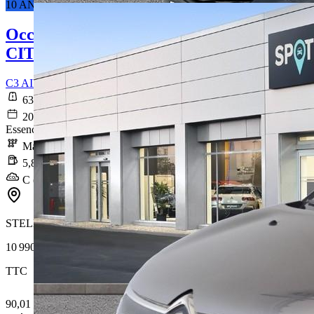
10 ANS DE GARANTIE*
Occasion
CITROEN C3 AIRCROSS
C3 AIRCROSS PureTech 110 S&S BVM6 Feel Pack
63 012 km
2021-12-30
Essence sans plomb
Manuelle
5,8 l/100km
C (131 g/km)
STELLANTIS &YOU LYON VÉNISSIEUX ÉTATS-UNIS
10 990 €
TTC
90,01 € /Mois