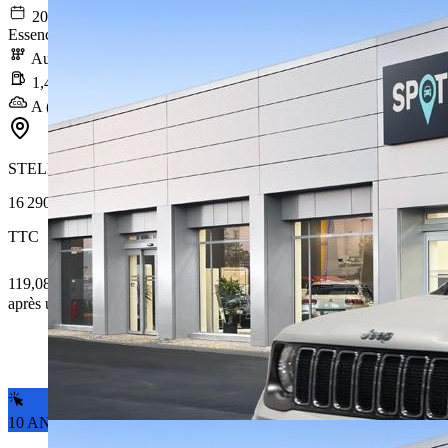
2021-07-07
Essence / Courant électrique
Automatique
1,4 l/100km
A (31 g/km)
STELLANTIS &YOU LYON VAISE
16 290 €
TTC
119,08 € /Mois
après un premier loyer de 4 887 €
10 ANS DE GARANTIE*