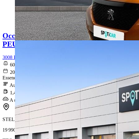
Occasion
PEUGEOT 3008
3008 Hybrid 225 e-EAT8 Roadtrip
60 607 km
2021-12-27
Essence / Courant électrique
Automatique
1,4 l/100km
A (31 g/km)
STELLANTIS &YOU LYON VAISE
19 990 €