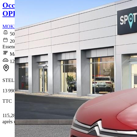
Occasion
OPEL MOKKA
MOKKA 1.2 Turbo 130 ch BVM6 GS Line
50 095 km
2021-10-05
Essence sans plomb
Manuelle
126 g/km
STELLANTIS &YOU LYON VÉNISSIEUX ÉTATS-UNIS
13 990 €
TTC
115,28 € /Mois
après un premier loyer de 4 197 €