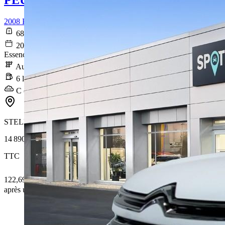
2008 PureTech 130 S&S EAT8 Allure
68 495 km
2021-10-13
Essence sans plomb
Automatique
6 l/100km
C (136 g/km)
STELLANTIS &YOU LYON CARRÉ DE SOIE
14 890 €
TTC
122,69 € /Mois
après un premier loyer de 4 467 €