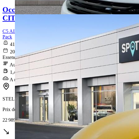
Occasion
CITROEN C5 AIRCROSS
C5 AIRCROSS Hybride Rechargeable 225 S&S e-EAT8 Shine
Pack
41 409 km
2021-12-31
Essence / Courant électrique
Automatique
1,4 l/100km
A (32 g/km)
STELLANTIS &YOU LYON VÉNISSIEUX ÉTATS-UNIS
Prix de vente
22 989 €