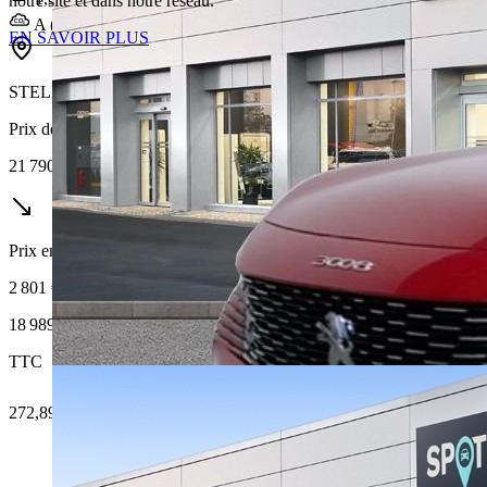
notre site et dans notre réseau.
A (30 g/km)
EN SAVOIR PLUS
STELLANTIS &YOU LYON ÉCULLY
Prix de vente
21 790 €
Prix en baisse
2 801 €
18 989 €
TTC
272,89 € /Mois