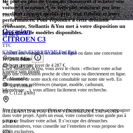
De plus en plus de Français choisissent d’acheter une
voiture d’occasion. Ces véhicules séduisent par leur
excellent rapport qualité-prix, leur fiabilité et leurs
Prix en baisse
performances. Pour répondre à cette demande
500 €
croissante, Stellantis &You met à votre disposition un
Occasion
large stock de modèles disponibles.
14 290 €
CITROEN C3
TTC
C3 PureTech 83 S&S BVM5 Feel Pack
Acheter une voiture d’occasion en ligne ou dans une concession
Stellantis &You
26 818 km
117,75 € /Mois
après un premier loyer de 4 287 €
2021-11-30
Chez Stellantis &You, vous avez le choix : effectuer votre achat
Essence sans plomb
dans une concession proche de chez vous ou directement en ligne.
Manuelle
L’ensemble de notre stock est consultable sur notre site web. En
indiquant vos préférences (marque, modèle, carburant,
5,4 l/100km
kilométrage…), vous affinez facilement votre recherche.
C (122 g/km)
Nos équipes vous accueillent en concession pour vous accompagner
STELLANTIS &YOU LYON VÉNISSIEUX ÉTATS-UNIS
dans votre projet. Après un essai, votre conseiller vous guide pas à
pas pour finaliser votre achat. Il s’occupe des démarches
9 790 €
administratives, vous conseille sur l’entretien et vous propose des
TTC
offres exclusives.