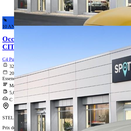
10 ANS DE GARANTIE*
Occasion
CITROEN C4
C4 PureTech 100 S&S BVM6 Live
32 142 km
2021-06-29
Essence sans plomb
Manuelle
5,6 l/100km
C (126 g/km)
STELLANTIS &YOU RILLIEUX-LA-PAPE 1157
Prix de vente