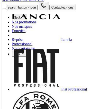
search button - icon
Contactez-nous
Neuf
Nos promotions
Nos marques
Entretien
Lancia
Reprise
Professionnel
Nous rejoindre
Plus
Fiat Professional