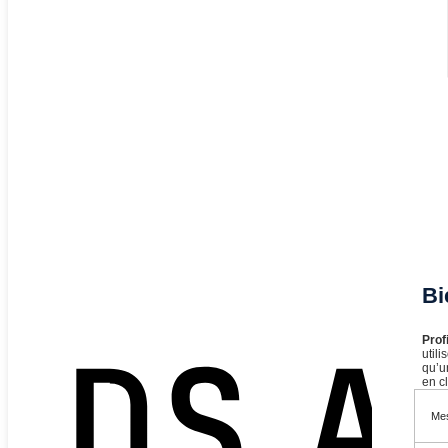
Bi
Prof
util
qu’u
en cl
Mes