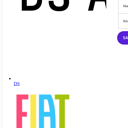
Mar
Rés
S
DS