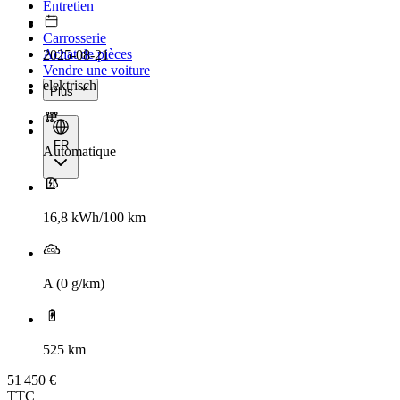
Entretien
Carrosserie
Achat de pièces
2025-08-21
Vendre une voiture
elektrisch
Plus
FR
Automatique
16,8 kWh/100 km
A (0 g/km)
525 km
51 450 €
TTC