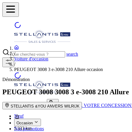
/
search
Voiture d'occasion
/
PEUGEOT 3008 3 e-3008 210 Allure occasion
Démonstration
PEUGEOT 3008
3008 3 e-3008 210 Allure
TROUVEZ VOTRE CONCESSION
search button - icon
STELLANTIS &YOU ANVERS WILRIJK
Neuf
Occasion
5 333 km
Nos promotions