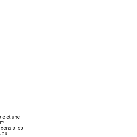
ale et une
re
eons à les
s au