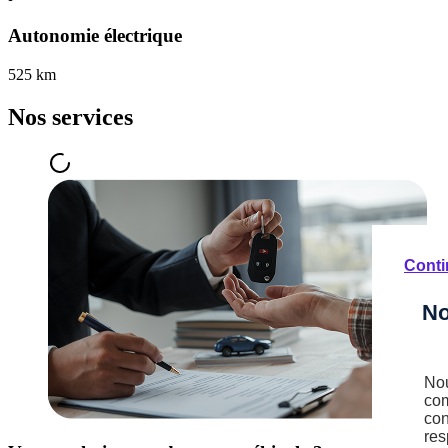
Autonomie électrique
525 km
Nos services
Conti
No
Nou
com
con
res