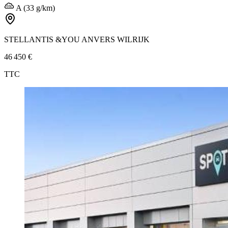
A (33 g/km)
STELLANTIS &YOU ANVERS WILRIJK
46 450 €
TTC