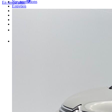
Nos promotions
En savoir plus
Entretien
Carrosserie
Achat de pièces
Vendre une voiture
Plus
FR