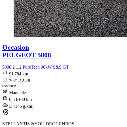
Occasion
PEUGEOT 5008
5008 2 1.2 PureTech 96kW S&S GT
91 784 km
2021-12-28
essence
Manuelle
6,5 l/100 km
D (146 g/km)
STELLANTIS &YOU DROGENBOS