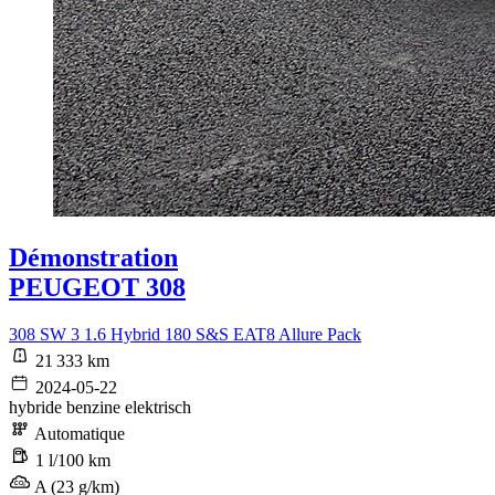
Démonstration
PEUGEOT 308
308 SW 3 1.6 Hybrid 180 S&S EAT8 Allure Pack
21 333 km
2024-05-22
hybride benzine elektrisch
Automatique
1 l/100 km
A (23 g/km)