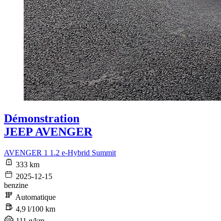
Démonstration
JEEP AVENGER
AVENGER 1 1.2 e-Hybrid Summit
333 km
2025-12-15
benzine
Automatique
4,9 l/100 km
111 g/km