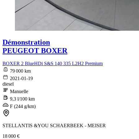
Démonstration
PEUGEOT BOXER
BOXER 2 BlueHDi S&S 140 335 L2H2 Premium
79 000 km
2021-01-19
diesel
Manuelle
9,3 l/100 km
F (244 g/km)
STELLANTIS &YOU SCHAERBEEK - MEISER
18 000 €