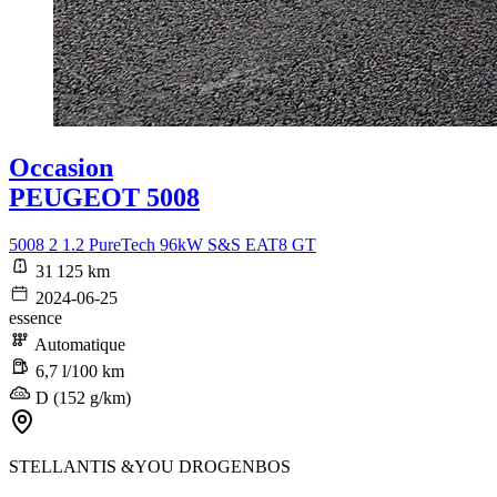
Occasion
PEUGEOT 5008
5008 2 1.2 PureTech 96kW S&S EAT8 GT
31 125 km
2024-06-25
essence
Automatique
6,7 l/100 km
D (152 g/km)
STELLANTIS &YOU DROGENBOS