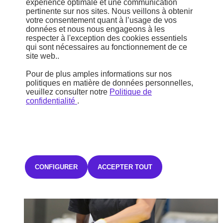
expérience optimale et une communication
outillage professionnel ;
pertinente sur nos sites. Nous veillons à obtenir
produits et équipements destinés aux professionnels de
votre consentement quant à l’usage de vos
l’automobile.
données et nous nous engageons à les
respecter à l'exception des cookies essentiels
qui sont nécessaires au fonctionnement de ce
Profitez de solutions fiables, de produits de qualité constructeur et
site web..
d’un accompagnement adapté aux besoins des garages, carrosseries
et professionnels du secteur automobile.
Pour de plus amples informations sur nos
politiques en matière de données personnelles,
En savoir plus
veuillez consulter notre
Politique de
confidentialité
.
CONFIGURER
ACCEPTER TOUT