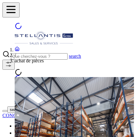
/
search
achat de pièces
TROUVEZ VOTRE
search button - icon
CONCESSIONNAIRE
Neuf
Occasion