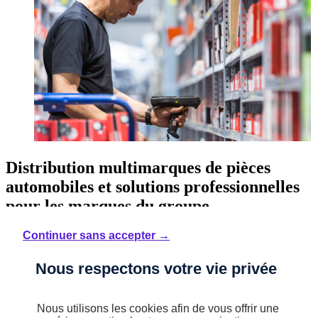
Distribution multimarques de pièces
automobiles et solutions professionnelles
pour les marques du groupe.
Continuer sans accepter →
Découvrez une large gamme de :
Nous respectons votre vie privée
pièces de rechange d’origine et multimarques ;
accessoires automobiles ;
Nous utilisons les cookies afin de vous offrir une
pneumatiques toutes marques ;