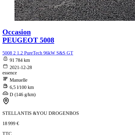
Occasion
PEUGEOT 5008
5008 2 1.2 PureTech 96kW S&S GT
91 784 km
2021-12-28
essence
Manuelle
6,5 l/100 km
D (146 g/km)
STELLANTIS &YOU DROGENBOS
18 999 €
TTC