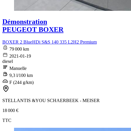
Démonstration
PEUGEOT BOXER
BOXER 2 BlueHDi S&S 140 335 L2H2 Premium
79 000 km
2021-01-19
diesel
Manuelle
9,3 l/100 km
F (244 g/km)
STELLANTIS &YOU SCHAERBEEK - MEISER
18 000 €
TTC