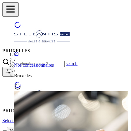
BRUXELLES
/
search
Nos concessionnaires
/
Bruxelles
BRUXELLES
Sélectionnez une autre ville
TROUVEZ VOTRE
search button - icon