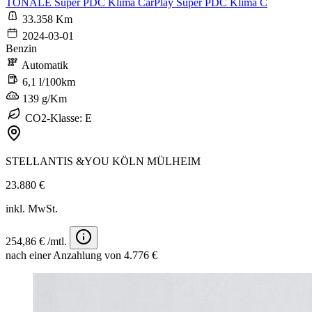
TONALE Super PDC Klima CarPlay Super PDC Klima C
33.358 Km
2024-03-01
Benzin
Automatik
6,1 l/100km
139 g/Km
CO2-Klasse: E
STELLANTIS &YOU KÖLN MÜLHEIM
23.880 €
inkl. MwSt.
254,86 € /mtl.
nach einer Anzahlung von 4.776 €