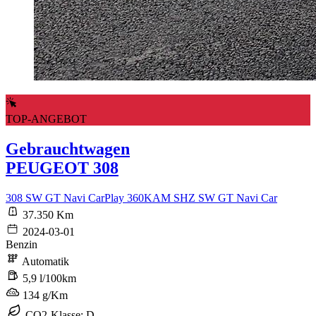
TOP-ANGEBOT
Gebrauchtwagen
PEUGEOT 308
308 SW GT Navi CarPlay 360KAM SHZ SW GT Navi Car
37.350 Km
2024-03-01
Benzin
Automatik
5,9 l/100km
134 g/Km
CO2-Klasse: D