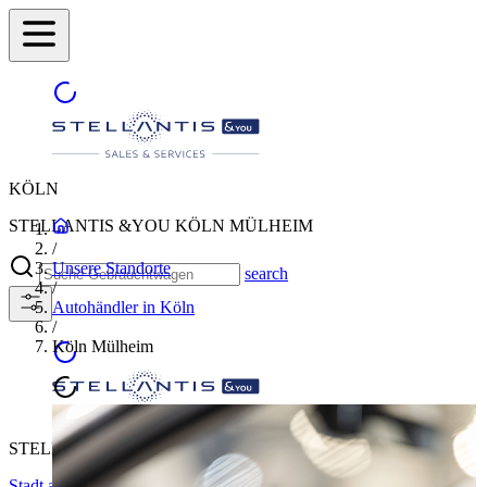
KÖLN
STELLANTIS &YOU KÖLN MÜLHEIM
/
Unsere Standorte
search
/
Autohändler in Köln
/
Köln Mülheim
STELLANTIS &YOU KÖLN MÜLHEIM
Stadt auswählen