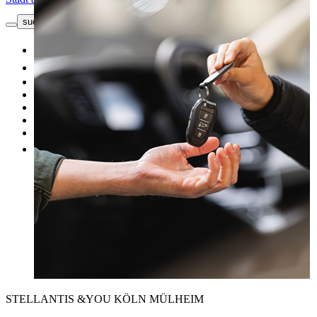
suche button - icon
Kontakt
Neuwagen
Gebrauchtwagen
Top Angebote
Unsere Marken
Werkstatt
Fahrzeug verkaufen
Mehr
STELLANTIS &YOU KÖLN MÜLHEIM