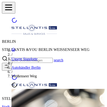
BERLIN
STELLANTIS &YOU BERLIN WEISSENSEER WEG
/
Unsere Standorte
search
/
Autohändler Berlin
/
Weißenseer Weg
STELLANTIS &YOU BERLIN WEISSENSEER WEG
Stadt auswählen