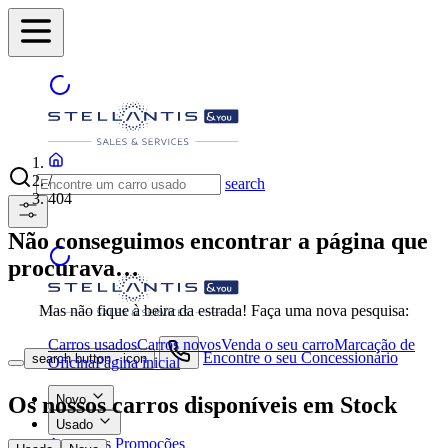
/
search
404
Não conseguimos encontrar a página que
procurava…
Mas não fique à beira da estrada! Faça uma nova pesquisa:
Carros usados
Carros novos
Venda o seu carro
Marcação de
Encontre o seu Concessionário
search button - icon
Oficina
Página inicial
Os nossos carros disponíveis em Stock
Novo
Usado
As nossas Promoções