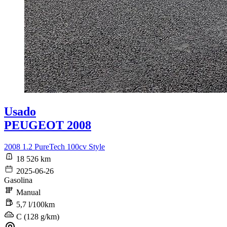
Usado
PEUGEOT 2008
2008 1.2 PureTech 100cv Style
18 526 km
2025-06-26
Gasolina
Manual
5,7 l/100km
C (128 g/km)