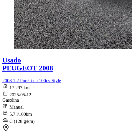
Usado
PEUGEOT 2008
2008 1.2 PureTech 100cv Style
17 293 km
2025-05-12
Gasolina
Manual
5,7 l/100km
C (128 g/km)