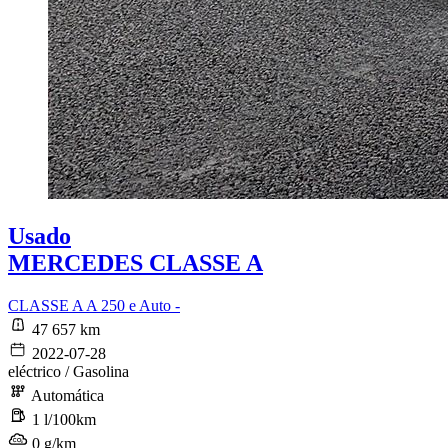
Usado
MERCEDES CLASSE A
CLASSE A A 250 e Auto -
47 657 km
2022-07-28
eléctrico / Gasolina
Automática
1 l/100km
0 g/km