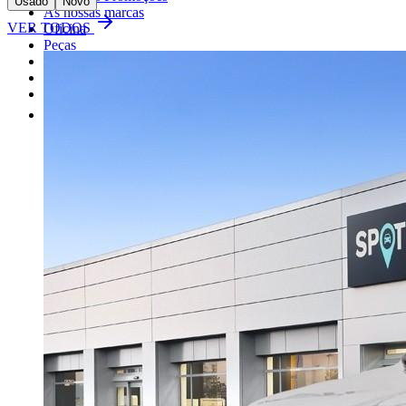
Usado
Novo
As nossas marcas
VER TODOS
Oficina
Peças
Alugue um carro
Venda o seu carro
Outros