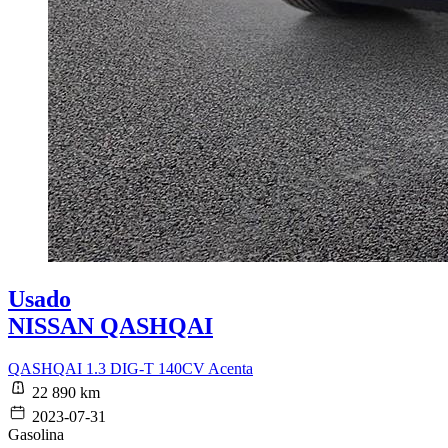
Usado
NISSAN QASHQAI
QASHQAI 1.3 DIG-T 140CV Acenta
22 890 km
2023-07-31
Gasolina