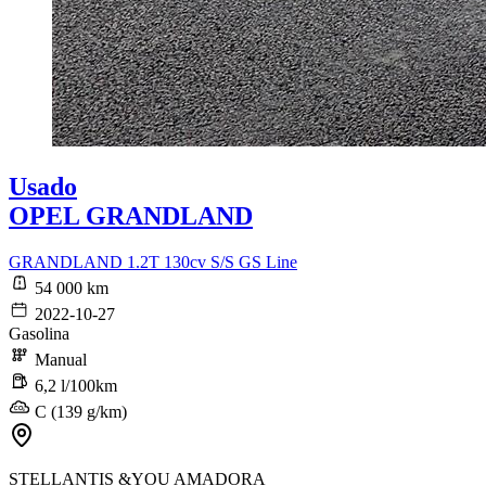
Usado
OPEL GRANDLAND
GRANDLAND 1.2T 130cv S/S GS Line
54 000 km
2022-10-27
Gasolina
Manual
6,2 l/100km
C (139 g/km)
STELLANTIS &YOU AMADORA