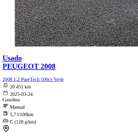
Usado
PEUGEOT 2008
2008 1.2 PureTech 100cv Style
20 451 km
2025-03-24
Gasolina
Manual
5,7 l/100km
C (128 g/km)