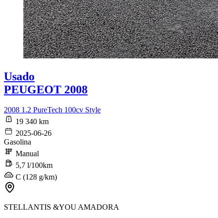
Usado
PEUGEOT 2008
2008 1.2 PureTech 100cv Style
19 340 km
2025-06-26
Gasolina
Manual
5,7 l/100km
C (128 g/km)
STELLANTIS &YOU AMADORA