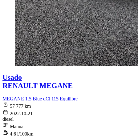
Usado
RENAULT MEGANE
MEGANE 1.5 Blue dCi 115 Equilibre
57 777 km
2022-10-21
diesel
Manual
4,6 l/100km