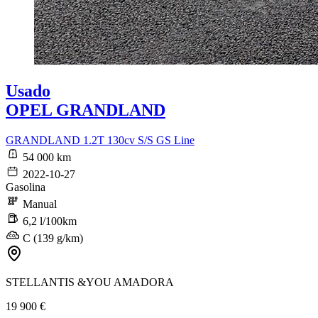
Usado
OPEL GRANDLAND
GRANDLAND 1.2T 130cv S/S GS Line
54 000 km
2022-10-27
Gasolina
Manual
6,2 l/100km
C (139 g/km)
STELLANTIS &YOU AMADORA
19 900 €