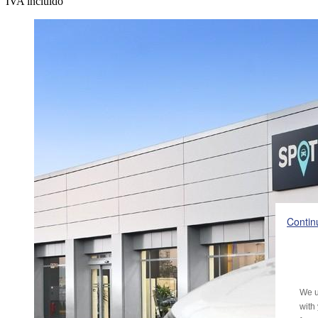
IVA incluído
Contin
We u
with