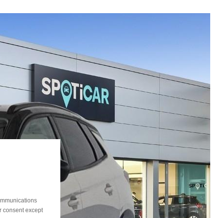
communications
ur consent except