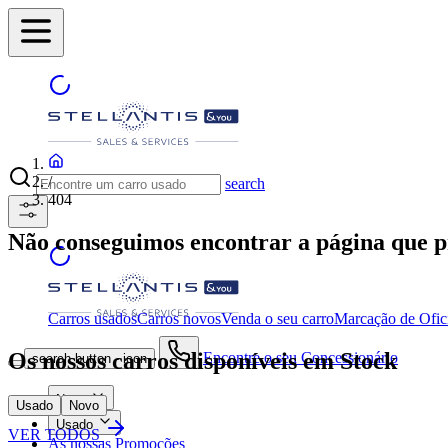
/
search
404
Não conseguimos encontrar a página que
Carros usados
Carros novos
Venda o seu carro
Marcação de Ofic
Os nossos carros disponíveis em Stock
Encontre o seu Concessionário
search button - icon
Novo
Usado
Novo
Usado
VER TODOS
As nossas Promoções