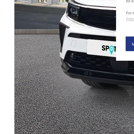
for e
For 
Polic