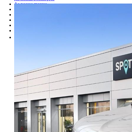
As nossas marcas
Oficina
Peças
Alugue um carro
Venda o seu carro
Outros