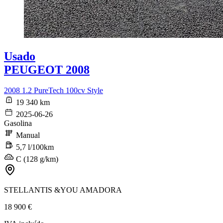
Usado
PEUGEOT 2008
2008 1.2 PureTech 100cv Style
19 340 km
2025-06-26
Gasolina
Manual
5,7 l/100km
C (128 g/km)
STELLANTIS &YOU AMADORA
18 900 €