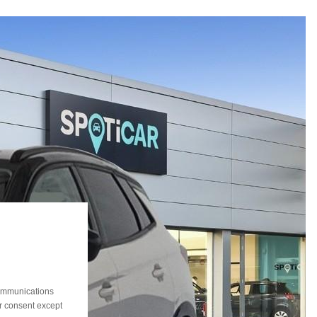
communications
ur consent except