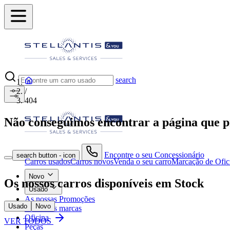
search
/
404
Não conseguimos encontrar a página que
Encontre o seu Concessionário
search button - icon
Carros usados
Carros novos
Venda o seu carro
Marcação de Ofic
Novo
Os nossos carros disponíveis em Stock
Usado
As nossas Promoções
Usado
Novo
As nossas marcas
Oficina
VER TODOS
Peças