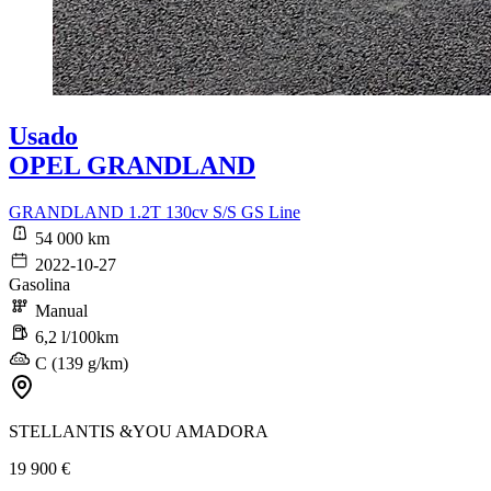
Usado
OPEL GRANDLAND
GRANDLAND 1.2T 130cv S/S GS Line
54 000 km
2022-10-27
Gasolina
Manual
6,2 l/100km
C (139 g/km)
STELLANTIS &YOU AMADORA
19 900 €