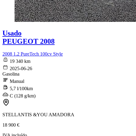
Usado
PEUGEOT 2008
2008 1.2 PureTech 100cv Style
19 340 km
2025-06-26
Gasolina
Manual
5,7 l/100km
C (128 g/km)
STELLANTIS &YOU AMADORA
18 900 €
IVA incluído