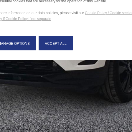
ssential cookies that are necessary for the operation of this website.
more information on our data policies, please visit our
Cookie Policy / Cookie sectio
y if Cookie Policy if not separate
.
MANAGE OPTIONS
ACCEPT ALL