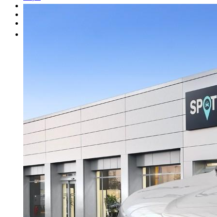
Alugue um carro
Venda o seu carro
Outros