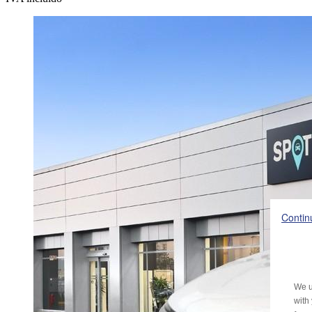
Contin
We u
with