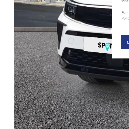
for e
For 
Polic