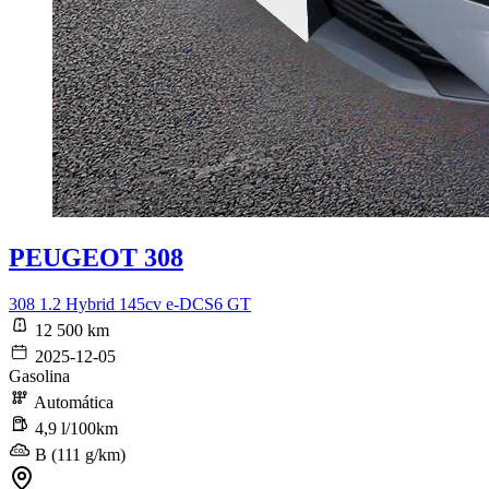
PEUGEOT 308
308 1.2 Hybrid 145cv e-DCS6 GT
12 500 km
2025-12-05
Gasolina
Automática
4,9 l/100km
B (111 g/km)