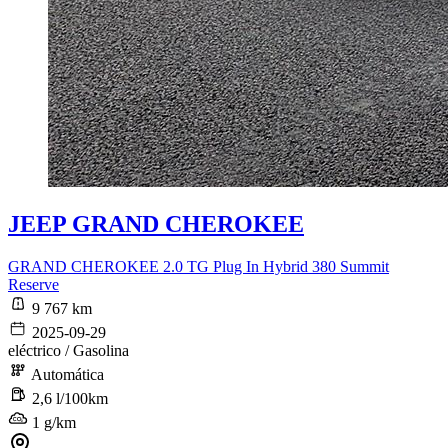
JEEP GRAND CHEROKEE
GRAND CHEROKEE 2.0 TG Plug In Hybrid 380 Summit
Reserve
9 767 km
2025-09-29
eléctrico / Gasolina
Automática
2,6 l/100km
1 g/km