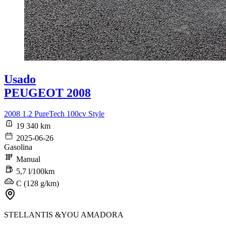
Usado
PEUGEOT 2008
2008 1.2 PureTech 100cv Style
19 340 km
2025-06-26
Gasolina
Manual
5,7 l/100km
C (128 g/km)
STELLANTIS &YOU AMADORA