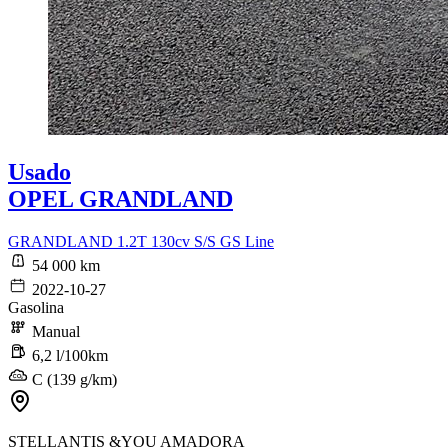
Usado
OPEL GRANDLAND
GRANDLAND 1.2T 130cv S/S GS Line
54 000 km
2022-10-27
Gasolina
Manual
6,2 l/100km
C (139 g/km)
STELLANTIS &YOU AMADORA