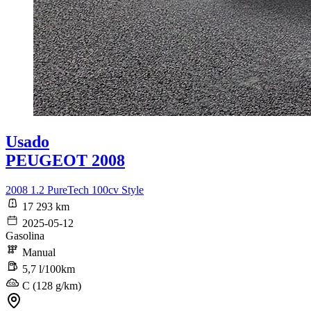
Usado
PEUGEOT 2008
2008 1.2 PureTech 100cv Style
17 293 km
2025-05-12
Gasolina
Manual
5,7 l/100km
C (128 g/km)