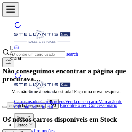
/
search
404
Não conseguimos encontrar a página que
procurava…
Mas não fique à beira da estrada! Faça uma nova pesquisa:
Carros usados
Carros novos
Venda o seu carro
Marcação de
Encontre o seu Concessionário
search button - icon
Oficina
Página inicial
Os nossos carros disponíveis em Stock
Novo
Usado
As nossas Promoções