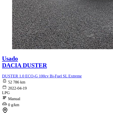
Usado
DACIA DUSTER
DUSTER 1.0 ECO-G 100cv Bi-Fuel SL Extreme
52 786 km
2022-04-19
LPG
Manual
0 g/km