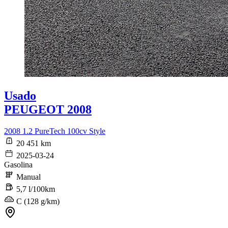
Usado
PEUGEOT 2008
2008 1.2 PureTech 100cv Style
20 451 km
2025-03-24
Gasolina
Manual
5,7 l/100km
C (128 g/km)