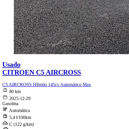
Usado
CITROEN C5 AIRCROSS
C5 AIRCROSS Híbrido 145cv Automático Max
80 km
2025-12-29
Gasolina
Automática
5,4 l/100km
C (122 g/km)