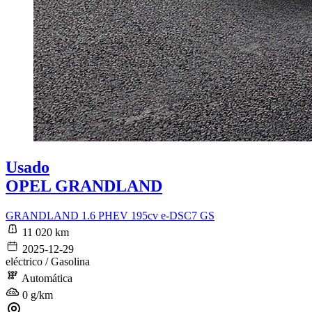
Usado
OPEL GRANDLAND
GRANDLAND 1.6 PHEV 195cv e-DSC7 GS
11 020 km
2025-12-29
eléctrico / Gasolina
Automática
0 g/km