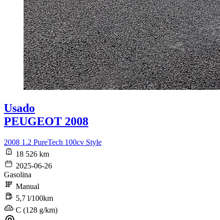
Usado
PEUGEOT 2008
2008 1.2 PureTech 100cv Style
18 526 km
2025-06-26
Gasolina
Manual
5,7 l/100km
C (128 g/km)