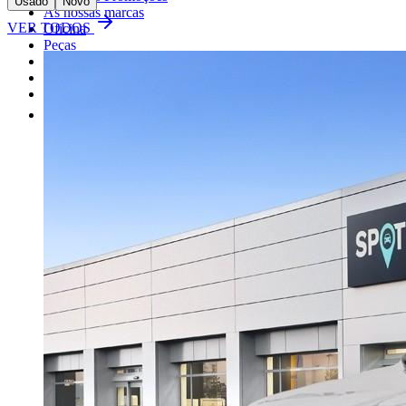
Usado
Novo
As nossas marcas
VER TODOS
Oficina
Peças
Alugue um carro
Venda o seu carro
Outros