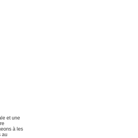
ale et une
re
eons à les
s au