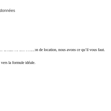
e données
 un
crédit
ou une solution de location, nous avons ce qu’il vous faut.
ers la formule idéale.