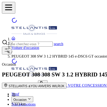
/
search
Voiture d'occasion
/
PEUGEOT 308 SW 3 1.2 HYBRID 145 e-DSC6 GT occasio
Occasion
PEUGEOT 308
308 SW 3 1.2 HYBRID 14
TROUVEZ VOTRE CONCESSION
search button - icon
STELLANTIS &YOU ANVERS WILRIJK
Neuf
Occasion
5 333 km
Nos promotions