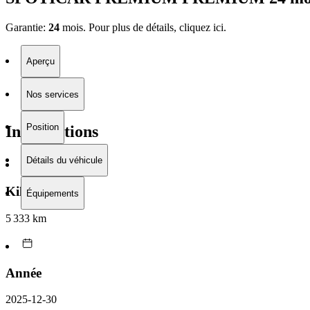
Garantie:
24
mois. Pour plus de détails, cliquez
ici.
Aperçu
Nos services
Position
Informations
Détails du véhicule
Kilométrage
Équipements
5 333 km
Année
2025-12-30