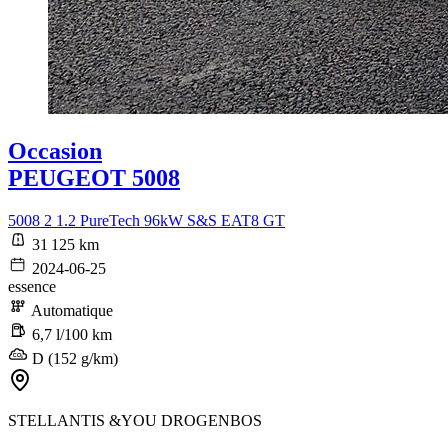
Occasion
PEUGEOT 5008
5008 2 1.2 PureTech 96kW S&S EAT8 GT
31 125 km
2024-06-25
essence
Automatique
6,7 l/100 km
D (152 g/km)
STELLANTIS &YOU DROGENBOS