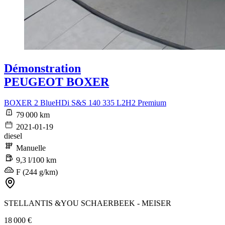
Démonstration
PEUGEOT BOXER
BOXER 2 BlueHDi S&S 140 335 L2H2 Premium
79 000 km
2021-01-19
diesel
Manuelle
9,3 l/100 km
F (244 g/km)
STELLANTIS &YOU SCHAERBEEK - MEISER
18 000 €