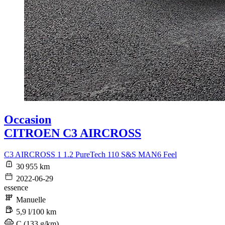
Occasion
CITROEN C3 AIRCROSS
C3 AIRCROSS 1 1.2 PureTech 110 S&S MAN6 Feel
30 955 km
2022-06-29
essence
Manuelle
5,9 l/100 km
C (133 g/km)