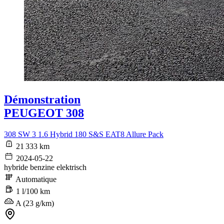
Démonstration
PEUGEOT 308
308 SW 3 1.6 Hybrid 180 S&S EAT8 Allure Pack
21 333 km
2024-05-22
hybride benzine elektrisch
Automatique
1 l/100 km
A (23 g/km)