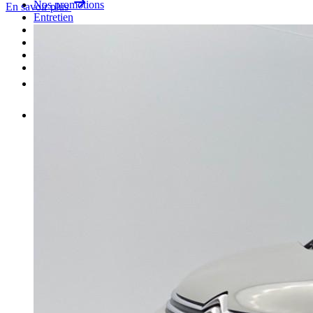
Nos promotions
En savoir plus
Entretien
Carrosserie
Achat de pièces
Vendre une voiture
Plus
FR