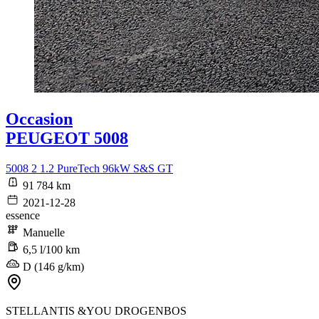
Occasion
PEUGEOT 5008
5008 2 1.2 PureTech 96kW S&S GT
91 784 km
2021-12-28
essence
Manuelle
6,5 l/100 km
D (146 g/km)
STELLANTIS &YOU DROGENBOS