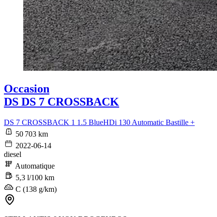
Occasion
DS DS 7 CROSSBACK
DS 7 CROSSBACK 1 1.5 BlueHDi 130 Automatic Bastille +
50 703 km
2022-06-14
diesel
Automatique
5,3 l/100 km
C (138 g/km)