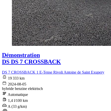
Démonstration
DS DS 7 CROSSBACK
DS 7 CROSSBACK 1 E-Tense Rivoli Antoine de Saint Exupery
19 333 km
2024-08-05
hybride benzine elektrisch
Automatique
1,4 l/100 km
A (33 g/km)