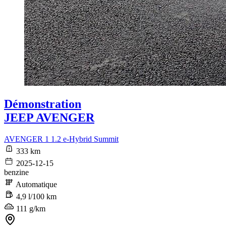
Démonstration
JEEP AVENGER
AVENGER 1 1.2 e-Hybrid Summit
333 km
2025-12-15
benzine
Automatique
4,9 l/100 km
111 g/km