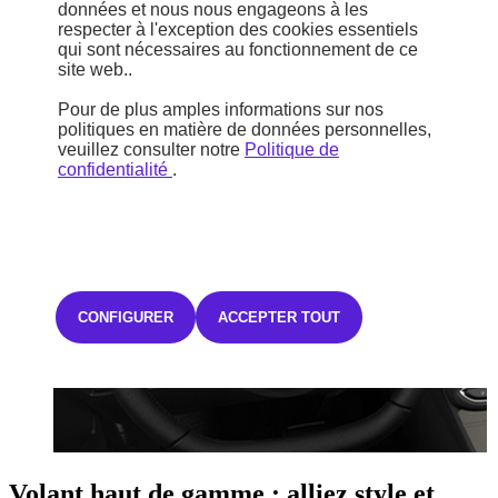
données et nous nous engageons à les
Un son parfait pour un voyage parfait
respecter à l'exception des cookies essentiels
qui sont nécessaires au fonctionnement de ce
Écoutez votre musique préférée sur la radio Uconnect de 10'' avec
site web..
système de navigation, système audio à 6 haut-parleurs et chargeur
de téléphone mobile sans fil.
Pour de plus amples informations sur nos
politiques en matière de données personnelles,
veuillez consulter notre
Politique de
confidentialité
.
CONFIGURER
ACCEPTER TOUT
Volant haut de gamme : alliez style et