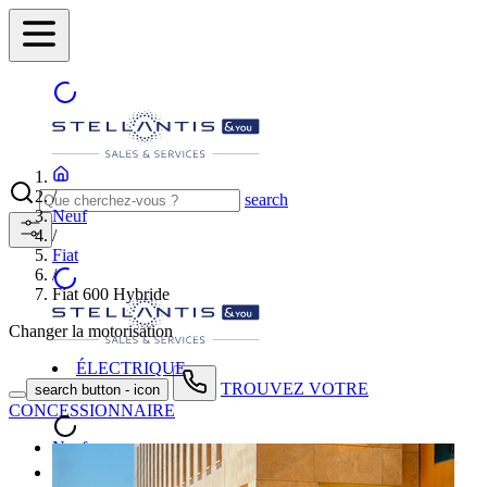
/
search
Neuf
/
Fiat
/
Fiat 600 Hybride
Changer la motorisation
ÉLECTRIQUE
TROUVEZ VOTRE
search button - icon
CONCESSIONNAIRE
Neuf
Occasion