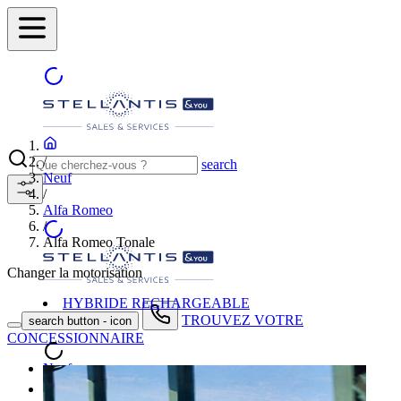
/
search
Neuf
/
Alfa Romeo
/
Alfa Romeo Tonale
Changer la motorisation
HYBRIDE RECHARGEABLE
TROUVEZ VOTRE
search button - icon
CONCESSIONNAIRE
Neuf
Occasion