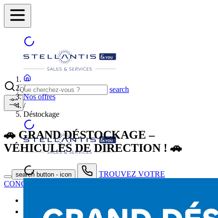
/
search
Nos offres
/
Déstockage
🚗 GRAND DÉSTOCKAGE –
VÉHICULES DE DIRECTION ! 🚗
TROUVEZ VOTRE
search button - icon
CONCESSIONNAIRE
Neuf
Occasion