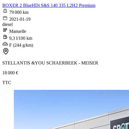
BOXER 2 BlueHDi S&S 140 335 L2H2 Premium
79 000 km
2021-01-19
diesel
Manuelle
9,3 l/100 km
F (244 g/km)
STELLANTIS &YOU SCHAERBEEK - MEISER
18 000 €
TTC