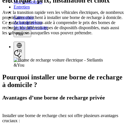
électrique : prix, installation et choix
Nos promotions
Entretien
Avec la transition rapide vers les
véhicules électriques
, de nombreux
Carrosserie
propriétaires cherchent à installer une borne de recharge à domicile.
Achat de pièces
Ce guide complet vous aide à comprendre le prix des bornes de
Vendre une voiture
recharge, les différents types de dispositifs disponibles, mais aussi
les subventions auxquelles vous pouvez prétendre.
Plus
FR
Pourquoi installer une borne de recharge
à domicile ?
Avantages d’une borne de recharge privée
Installer une borne de recharge chez soi offre plusieurs avantages
cruciaux :