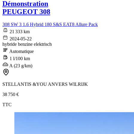
Démonstration
PEUGEOT 308
308 SW 3 1.6 Hybrid 180 S&S EAT8 Allure Pack
21 333 km
2024-05-22
hybride benzine elektrisch
Automatique
1 l/100 km
A (23 g/km)
STELLANTIS &YOU ANVERS WILRIJK
38 750 €
TTC