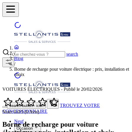
/
search
Blog
/
Borne de recharge pour voiture électrique : prix, installation et
choix
VOITURES ÉLECTRIQUES - Publié le 20/02/2026
TROUVEZ VOTRE
search button - icon
CONCESSIONNAIRE
Note: 0.0/5 (0 Avis)
Neuf
Borne de recharge pour voiture
Occasion