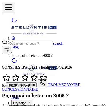
/
search
Blog
/
Pourquoi acheter un 3008 ?
CONSEILS D'ACHAT - Publié le 20/02/2026
TROUVEZ VOTRE
search button - icon
Note: 0.0/5 (0 Avis)
CONCESSIONNAIRE
Pourquoi acheter un 3008 ?
Neuf
Occasion
Alliant polyvalence, design racé et confort de conduite, le Peugeot 