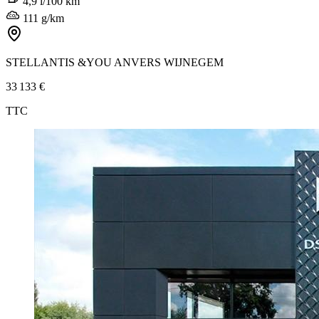
4,9 l/100 km
111 g/km
STELLANTIS &YOU ANVERS WIJNEGEM
33 133 €
TTC