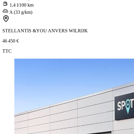
1,4 l/100 km
A (33 g/km)
STELLANTIS &YOU ANVERS WILRIJK
46 450 €
TTC