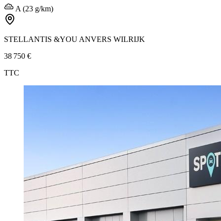
A (23 g/km)
STELLANTIS &YOU ANVERS WILRIJK
38 750 €
TTC