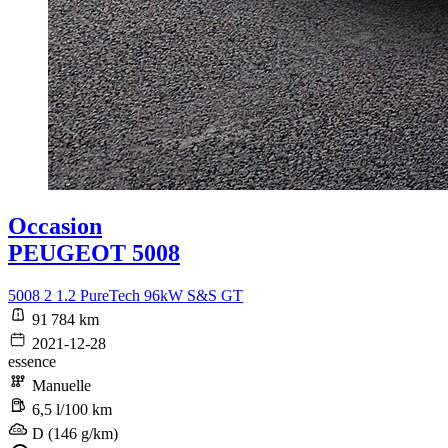
Occasion
PEUGEOT 5008
5008 2 1.2 PureTech 96kW S&S GT
91 784 km
2021-12-28
essence
Manuelle
6,5 l/100 km
D (146 g/km)