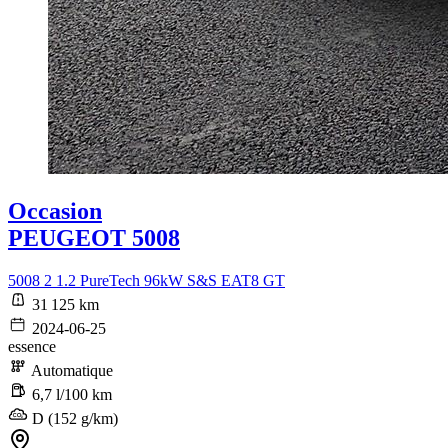
Occasion
PEUGEOT 5008
5008 2 1.2 PureTech 96kW S&S EAT8 GT
31 125 km
2024-06-25
essence
Automatique
6,7 l/100 km
D (152 g/km)