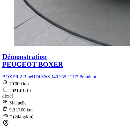
Démonstration
PEUGEOT BOXER
BOXER 2 BlueHDi S&S 140 335 L2H2 Premium
79 000 km
2021-01-19
diesel
Manuelle
9,3 l/100 km
F (244 g/km)