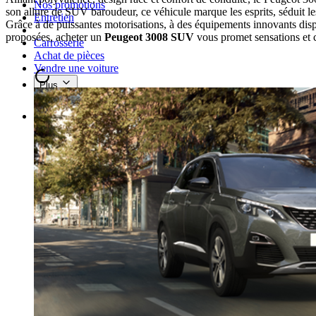
Nos promotions
son allure de SUV baroudeur, ce véhicule marque les esprits, séduit le
Entretien
Grâce à de puissantes motorisations, à des équipements innovants dispo
proposées, acheter un
Peugeot 3008 SUV
vous promet sensations et 
Carrosserie
Achat de pièces
Vendre une voiture
Plus
FR