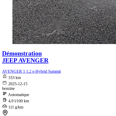
Démonstration
JEEP AVENGER
AVENGER 1 1.2 e-Hybrid Summit
333 km
2025-12-15
benzine
Automatique
4,9 l/100 km
111 g/km