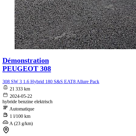
Démonstration
PEUGEOT 308
308 SW 3 1.6 Hybrid 180 S&S EAT8 Allure Pack
21 333 km
2024-05-22
hybride benzine elektrisch
Automatique
1 l/100 km
A (23 g/km)