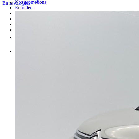
Nos promotions
En savoir plus
Entretien
Carrosserie
Achat de pièces
Vendre une voiture
Plus
FR