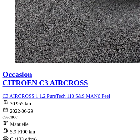
Occasion
CITROEN C3 AIRCROSS
C3 AIRCROSS 1 1.2 PureTech 110 S&S MAN6 Feel
30 955 km
2022-06-29
essence
Manuelle
5,9 l/100 km
C (133 g/km)