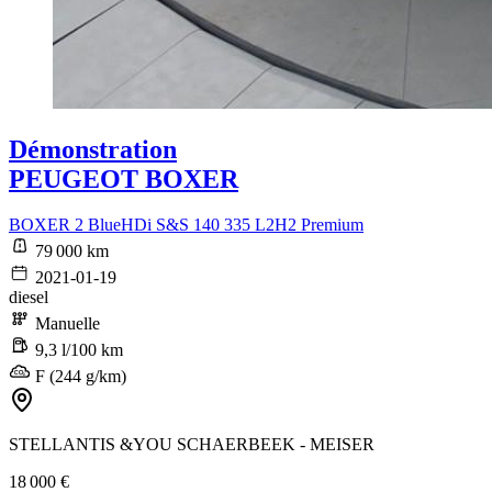
Démonstration
PEUGEOT BOXER
BOXER 2 BlueHDi S&S 140 335 L2H2 Premium
79 000 km
2021-01-19
diesel
Manuelle
9,3 l/100 km
F (244 g/km)
STELLANTIS &YOU SCHAERBEEK - MEISER
18 000 €