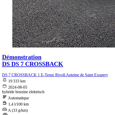
Démonstration
DS DS 7 CROSSBACK
DS 7 CROSSBACK 1 E-Tense Rivoli Antoine de Saint Exupery
19 333 km
2024-08-05
hybride benzine elektrisch
Automatique
1,4 l/100 km
A (33 g/km)