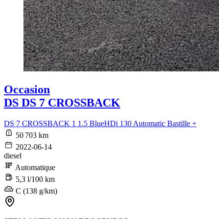
Occasion
DS DS 7 CROSSBACK
DS 7 CROSSBACK 1 1.5 BlueHDi 130 Automatic Bastille +
50 703 km
2022-06-14
diesel
Automatique
5,3 l/100 km
C (138 g/km)