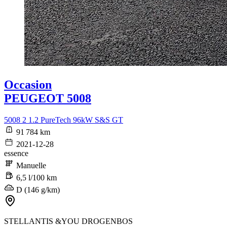
Occasion
PEUGEOT 5008
5008 2 1.2 PureTech 96kW S&S GT
91 784 km
2021-12-28
essence
Manuelle
6,5 l/100 km
D (146 g/km)
STELLANTIS &YOU DROGENBOS