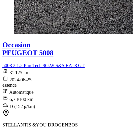
Occasion
PEUGEOT 5008
5008 2 1.2 PureTech 96kW S&S EAT8 GT
31 125 km
2024-06-25
essence
Automatique
6,7 l/100 km
D (152 g/km)
STELLANTIS &YOU DROGENBOS