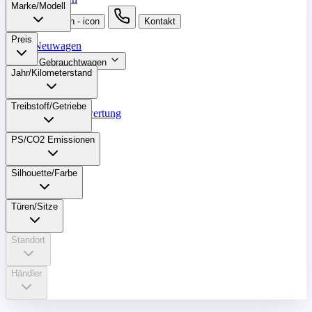
Marke/Modell
suche button - icon
Kontakt
Preis
Neuwagen
Gebrauchtwagen
Jahr/Kilometerstand
Angebote
Werkstatt
Treibstoff/Getriebe
Fahrzeugbewertung
Finanzierung
PS/CO2 Emissionen
Mehr
Silhouette/Farbe
Türen/Sitze
Standort
Händler