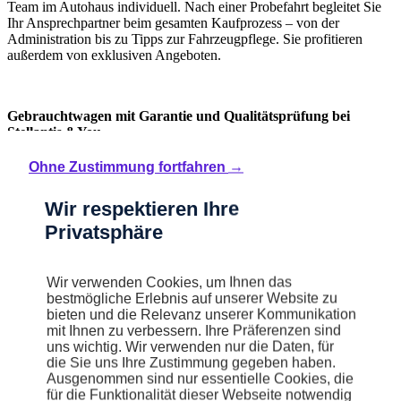
Team im Autohaus individuell. Nach einer Probefahrt begleitet Sie
Ihr Ansprechpartner beim gesamten Kaufprozess – von der
Administration bis zu Tipps zur Fahrzeugpflege. Sie profitieren
außerdem von exklusiven Angeboten.
Gebrauchtwagen mit Garantie und Qualitätsprüfung bei
Stellantis &You
Ohne Zustimmung fortfahren →
Ein Gebrauchtwagenkauf ist eine bedeutende finanzielle
Wir respektieren Ihre
Entscheidung. Stellantis &You bietet Ihnen Sicherheit durch:
Privatsphäre
Jedes Fahrzeug wird vor dem Verkauf von Fachtechnikern geprüft.
Wir verwenden Cookies, um Ihnen das
bestmögliche Erlebnis auf unserer Website zu
Es gilt eine Garantie von bis zu 12 Monaten.
bieten und die Relevanz unserer Kommunikation
mit Ihnen zu verbessern. Ihre Präferenzen sind
Unser Kundenservice ist während unseren Öffnungszeiten für Sie
uns wichtig. Wir verwenden nur die Daten, für
erreichbar.
die Sie uns Ihre Zustimmung gegeben haben.
Ausgenommen sind nur essentielle Cookies, die
für die Funktionalität dieser Webseite notwendig