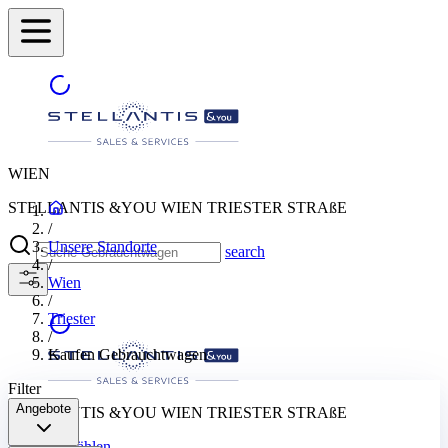
WIEN
STELLANTIS &YOU WIEN TRIESTER STRAßE
/
Unsere Standorte
search
/
Wien
/
Triester
/
Kaufen Gebrauchtwagen
Filter
Angebote
STELLANTIS &YOU WIEN TRIESTER STRAßE
Stadt auswählen