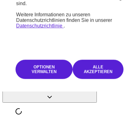
Wenn das Fahrzeug nicht Ihren Erwartungen entspricht, können Sie
sind.
es innerhalb von 14 Tagen oder 1.000 Kilometern zurückgeben. Bei
Online-Kauf verlängert sich diese Frist auf einen Monat.
Weitere Informationen zu unseren
Datenschutzrichtlinien finden Sie in unserer
Datenschutzrichtlinie
.
Willkommen bei Stellantis &You Wien Triester Straße – wir freuen
uns, Sie für den Kauf Ihres Gebrauchtwagens von Montag bis
Freitag von 8:00 bis 18:00 Uhr sowie am Samstag von 9:00 bis
12:00 Uhr begrüßen zu dürfen. Am Sonntag bleibt unser Autohaus
geschlossen.
OPTIONEN
ALLE
VERWALTEN
AKZEPTIEREN
MEHR ANZEIGEN
Entdecken Sie unsere Modelle