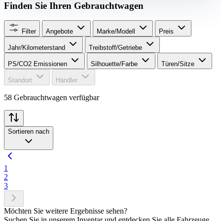
Finden Sie Ihren Gebrauchtwagen
Filter
Angebote
Marke/Modell
Preis
Jahr/Kilometerstand
Treibstoff/Getriebe
PS/CO2 Emissionen
Silhouette/Farbe
Türen/Sitze
Standort
Händler
58 Gebrauchtwagen verfügbar
Sortieren nach
1
2
3
Möchten Sie weitere Ergebnisse sehen?
Suchen Sie in unserem Inventar und entdecken Sie alle Fahrzeuge