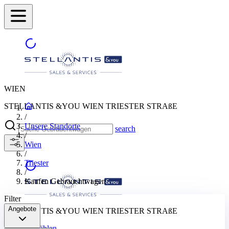
WIEN
STELLANTIS &YOU WIEN TRIESTER STRAßE
/
Unsere Standorte
search
/
Wien
/
Triester
/
Kaufen Gebrauchtwagen
Filter
Angebote
STELLANTIS &YOU WIEN TRIESTER STRAßE
Stadt auswählen