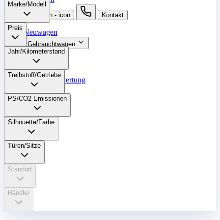
Marke/Modell
suche button - icon
Kontakt
Preis
Neuwagen
Gebrauchtwagen
Jahr/Kilometerstand
Angebote
Werkstatt
Treibstoff/Getriebe
Fahrzeugbewertung
Finanzierung
PS/CO2 Emissionen
Mehr
Silhouette/Farbe
Türen/Sitze
Standort
Händler