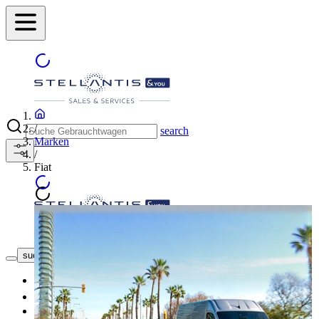
/
search
Marken
/
Fiat
Händler finden
suche button - icon
Neuwagen
Gebrauchtwagen
Angebote