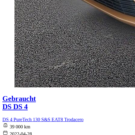
Gebraucht
DS DS 4
DS 4 PureTech 130 S&S EAT8 Trodacero
39 000 km
2022-04-28