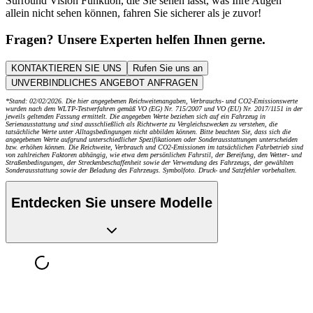
Surround Vision Funktion, die Sie sehen lässt, was Ihre Augen
allein nicht sehen können, fahren Sie sicherer als je zuvor!
Fragen? Unsere Experten helfen Ihnen gerne.
KONTAKTIEREN SIE UNS
Rufen Sie uns an
UNVERBINDLICHES ANGEBOT ANFRAGEN
*Stand: 02/02/2026. Die hier angegebenen Reichweitenangaben, Verbrauchs- und CO2-Emissionswerte
wurden nach dem WLTP-Testverfahren gemäß VO (EG) Nr. 715/2007 und VO (EU) Nr. 2017/1151 in der
jeweils geltenden Fassung ermittelt. Die angegeben Werte beziehen sich auf ein Fahrzeug in
Serienausstattung und sind ausschließlich als Richtwerte zu Vergleichszwecken zu verstehen, die
tatsächliche Werte unter Alltagsbedingungen nicht abbilden können. Bitte beachten Sie, dass sich die
angegebenen Werte aufgrund unterschiedlicher Spezifikationen oder Sonderausstattungen unterscheiden
bzw. erhöhen können. Die Reichweite, Verbrauch und CO2-Emissionen im tatsächlichen Fahrbetrieb sind
von zahlreichen Faktoren abhängig, wie etwa dem persönlichen Fahrstil, der Bereifung, den Wetter- und
Straßenbedingungen, der Streckenbeschaffenheit sowie der Verwendung des Fahrzeugs, der gewählten
Sonderausstattung sowie der Beladung des Fahrzeugs. Symbolfoto. Druck- und Satzfehler vorbehalten.
Entdecken Sie unsere Modelle