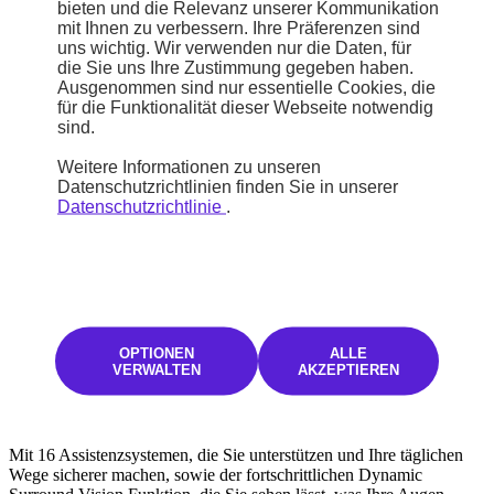
Das zentrale 10-Zoll-HD-Display und das hochmoderne
bieten und die Relevanz unserer Kommunikation
Infotainment-System machen das Leben an Bord noch einfacher.
mit Ihnen zu verbessern. Ihre Präferenzen sind
uns wichtig. Wir verwenden nur die Daten, für
die Sie uns Ihre Zustimmung gegeben haben.
Ausgenommen sind nur essentielle Cookies, die
für die Funktionalität dieser Webseite notwendig
sind.
Weitere Informationen zu unseren
Datenschutzrichtlinien finden Sie in unserer
Datenschutzrichtlinie
.
OPTIONEN
ALLE
VERWALTEN
AKZEPTIEREN
Leichteres Fahren
Mit 16 Assistenzsystemen, die Sie unterstützen und Ihre täglichen
Wege sicherer machen, sowie der fortschrittlichen Dynamic