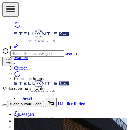
/
search
Marken
/
Citroën
/
Citroën e-Jumpy
Motorisierung auswählen
Diesel
Händler finden
suche button - icon
Neuwagen
Gebrauchtwagen
Angebote