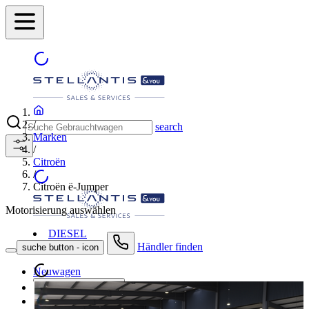
/
search
Marken
/
Citroën
/
Citroën ë-Jumper
Motorisierung auswählen
DIESEL
Händler finden
suche button - icon
Neuwagen
Gebrauchtwagen
Angebote