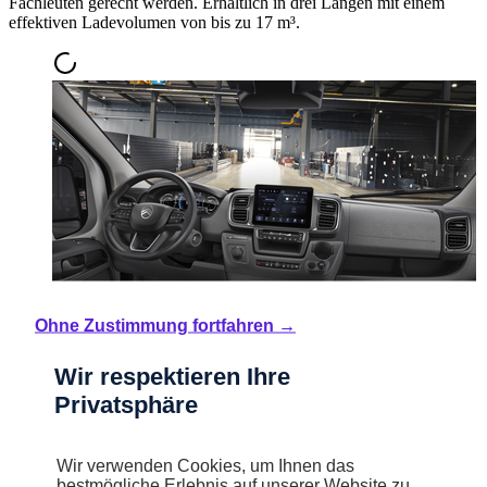
Fachleuten gerecht werden. Erhältlich in drei Längen mit einem
effektiven Ladevolumen von bis zu 17 m³.
Ohne Zustimmung fortfahren →
Wir respektieren Ihre
Selbstbewusstes Design
Privatsphäre
Der Stil des neuen ë-Jumper verändert sich – besonders mit der
Wir verwenden Cookies, um Ihnen das
neuen Frontpartie. Das Armaturenbrett im Innenraum wurde neu
bestmögliche Erlebnis auf unserer Website zu