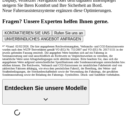
Display, vernetzter Navigation oder dem digitalen Innenspiegel
steigern Sie Ihren Komfort und Ihre Sicherheit an Bord.
Neue Fahrerassistenzsysteme ergänzen diese Optimierungen.
Fragen? Unsere Experten helfen Ihnen gerne.
KONTAKTIEREN SIE UNS
Rufen Sie uns an
UNVERBINDLICHES ANGEBOT ANFRAGEN
*" *Stand: 02/02/2026. Die hier angegebenen Reichweitenangaben, Verbrauchs- und CO2-Emissionswerte
wurden nach dem WLTP-Testverfahren gemäß VO (EG) Nr. 715/2007 und VO (EU) Nr. 2017/1151 in der
jeweils geltenden Fassung ermittelt. Die angegeben Werte beziehen sich auf ein Fahrzeug in
Serienausstattung und sind ausschließlich als Richtwerte zu Vergleichszwecken zu verstehen, die
tatsächliche Werte unter Alltagsbedingungen nicht abbilden können. Bitte beachten Sie, dass sich die
angegebenen Werte aufgrund unterschiedlicher Spezifikationen oder Sonderausstattungen unterscheiden bzw.
erhöhen können. Die Reichweite, Verbrauch und CO2-Emissionen im tatsächlichen Fahrbetrieb sind von
zahlreichen Faktoren abhängig, wie etwa dem persönlichen Fahrstil, der Bereifung, den Wetter- und
Straßenbedingungen, der Streckenbeschaffenheit sowie der Verwendung des Fahrzeugs, der gewählten
Sonderausstattung sowie der Beladung des Fahrzeugs. Symbolfoto. Druck- und Satzfehler vorbehalten.
Entdecken Sie unsere Modelle