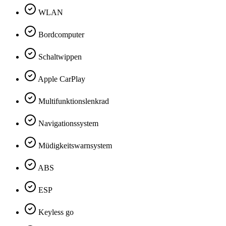
WLAN
Bordcomputer
Schaltwippen
Apple CarPlay
Multifunktionslenkrad
Navigationssystem
Müdigkeitswarnsystem
ABS
ESP
Keyless go