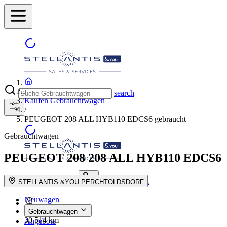
/
search
Kaufen Gebrauchtwagen
/
PEUGEOT 208 ALL HYB110 EDCS6 gebraucht
Gebrauchtwagen
PEUGEOT 208
208 ALL HYB110 EDCS6
Händler finden
suche button - icon
STELLANTIS &YOU PERCHTOLDSDORF
Neuwagen
Gebrauchtwagen
30 514 km
Angebote