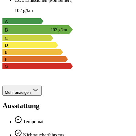
CO2 Emissionen (kombiniert)
102 g/km
A
B
102 g/km
C
D
E
F
G
Mehr anzeigen
Ausstattung
Tempomat
Nichtraucherfahrzeug