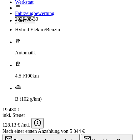
Werkstatt
Fahrzeugbewertung
2025-05-30
Mehr
Hybrid Elektro/Benzin
Automatik
4,5 l/100km
B (102 g/km)
19 480 €
inkl. Steuer
128,13 € /mtl.
Nach einer ersten Anzahlung von 5 844 €