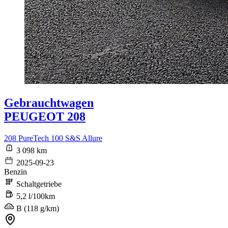
Gebrauchtwagen
PEUGEOT 208
208 PureTech 100 S&S Allure
3 098 km
2025-09-23
Benzin
Schaltgetriebe
5,2 l/100km
B (118 g/km)