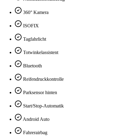
360° Kamera
ISOFIX
Tagfahrlicht
Totwinkelassistent
Bluetooth
Reifendruckkontrolle
Parksensor hinten
Start/Stop-Automatik
Android Auto
Fahrerairbag