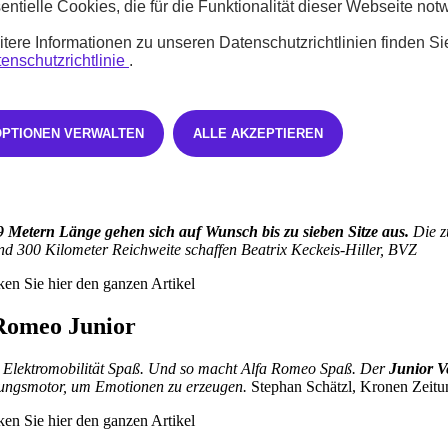
entielle Cookies, die für die Funktionalität dieser Webseite not
ken Sie
hier
das Video
tere Informationen zu unseren Datenschutzrichtlinien finden Si
Frontera
enschutzrichtlinie
.
lektrischer
Opel Frontera
: mit
7 Sitzen
und zum
Kampfpreis
. Der Opel
n. Kurier AT
OPTIONEN VERWALTEN
ALLE AKZEPTIEREN
ken Sie
hier
den ganzen Artikel
ën C3 Aircross
9 Metern Länge gehen sich auf Wunsch bis zu sieben Sitze aus.
Die z
d 300 Kilometer Reichweite schaffen Beatrix Keckeis-Hiller, BVZ
ken Sie
hier
den ganzen Artikel
Romeo Junior
 Elektromobilität Spaß. Und so macht Alfa Romeo Spaß. Der
Junior V
ungsmotor, um Emotionen zu erzeugen.
Stephan Schätzl, Kronen Zeitu
ken Sie
hier
den ganzen Artikel