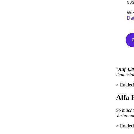
ess
> Entdec
Wei
Opel 
Dat
"Neuer e
haben sei
> Entdec
Citro
"
Auf 4,3
Datenstan
> Entdec
Alfa 
So macht
Verbrenn
> Entdec