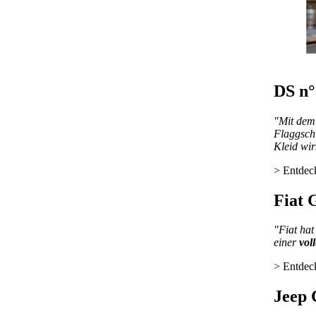
DS n°
"Mit de
Flaggschi
Kleid wir
> Entdec
Fiat 
"Fiat hat
einer
vol
> Entdec
Jeep