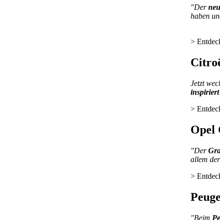
"Der
neu
haben un
> Entdec
Citro
Jetzt wec
inspiriert
> Entdec
Opel
"Der
Gra
allem de
> Entdec
Peuge
"Beim
Pe