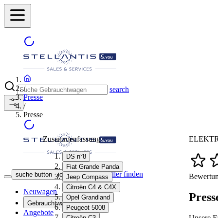
/
search
Presse
/
Presse
Zusammenfassung
ELEKTROM
DS n°8
Fiat Grande Panda
Händler finden
suche button - icon
Bewertun
Jeep Compass
Citroën C4 & C4X
Neuwagen
Press
Opel Grandland
Gebrauchtwagen
Peugeot 5008
Angebote
Unsere F
Citroën C3