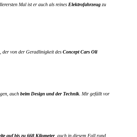
llerersten Mal ist er auch als reines
Elektrofahrzeug
zu
, der von der Geradlinigkeit des
Concept Cars Oli
ngen, auch
beim Design und der Technik
. Mir gefällt vor
te auf bis zu 668 Kilometer
, auch in diesem Fall rund