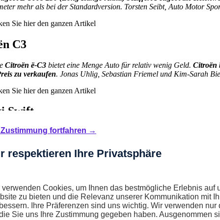
eter mehr als bei der Standardversion. Torsten Seibt, Auto Motor Spor
ken Sie
hier
den ganzen Artikel
ën C3
ue
Citroën ë-C3
bietet eine Menge Auto für relativ wenig Geld.
Citroën 
Preis zu verkaufen
. Jonas Uhlig, Sebastian Friemel und Kim-Sarah Bie
ken Sie
hier
den ganzen Artikel
i Swift
Zustimmung fortfahren →
les, kleines Auto
. Sauber gemacht und preiswert. Klingt in Ihren Ohre
 auf der Straße inzwischen schwer zu finden,
neue Kleinstwagen sind 
r respektieren Ihre Privatsphäre
ken Sie
hier
den ganzen Artikel
ot 3008
 verwenden Cookies, um Ihnen das bestmögliche Erlebnis auf 
site zu bieten und die Relevanz unserer Kommunikation mit I
troautos ist die Reichweitenangst immer noch ein großes Thema. Werfe
bessern. Ihre Präferenzen sind uns wichtig. Wir verwenden nur 
 mit gefälligem Design, sondern
kommt mit einer Akkuladung auch ru
 die Sie uns Ihre Zustimmung gegeben haben. Ausgenommen si