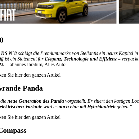
8
m
DS N°8
schlägt die Premiummarke von Stellantis ein neues Kapitel in 
ff ist ein Statement für
Eleganz, Technologie und Effizienz
– verpackt
kt."
Johannes Ibrahim, Alles Auto
ken Sie
hier
den ganzen Artikel
Grande Panda
 die
neue Generation des Panda
vorgestellt. Er zitiert den kastigen 
lelektrischen Variante
wird es
auch eine mit Hybridantrieb
geben."
ken Sie
hier
den ganzen Artikel
 Compass