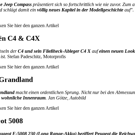
e Jeep Compass
präsentiert sich so fortschrittlich wie nie zuvor. Zum a
d schlägt damit ein
völlig neues Kapitel in der Modellgeschichte
auf".
ken Sie
hier
den ganzen Artikel
ën C4 & C4X
hseln der
C4 und sein Fließheck-Ableger C4 X
auf
einen neuen Look
ist.
Stefan Padeschitz, Motorprofis
ken Sie
hier
den ganzen Artikel
 Grandland
ndland
macht einen ordentlichen Sprung. Nicht nur bei den Abmessu
r
wohnliche Innenraum
. Jan Götze, Autobild
ken Sie
hier
den ganzen Artikel
ot 5008
ugeot E-5008 230 (Long Range-Akku) beziffert Peugeot die Reichwei