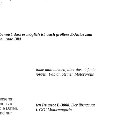
t
beweist, dass es möglich ist, auch größere E-Autos zum
hl, Auto Bild
n selbstverständlich? Sollte man meinen, aber das einfache
echte Mangelware geworden
. Fabian Steiner, Motorprofis
unserer
hnen zu
n wir einen Blick auf den
Peugeot E-3008
. Der überzeugt
die Daten,
nd 700 Kilometer weit
. GO! Motormagazin
nd nur