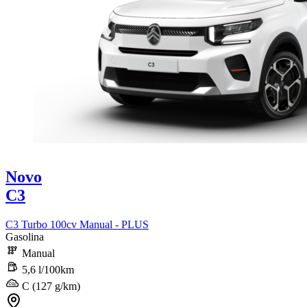
Novo
C3
C3 Turbo 100cv Manual - PLUS
Gasolina
Manual
5,6 l/100km
C (127 g/km)