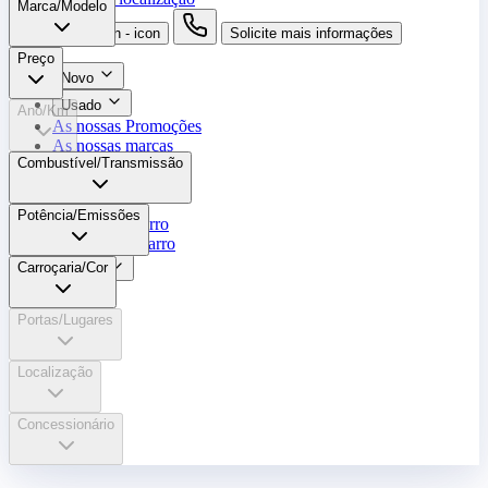
Marca/Modelo
search button - icon
Solicite mais informações
Preço
Novo
Usado
Ano/Km
As nossas Promoções
As nossas marcas
Combustível/​Transmissão
Oficina
Peças
Potência/Emissões
Alugue um carro
Venda o seu carro
Carroçaria/Cor
Outros
Portas/Lugares
Localização
Concessionário