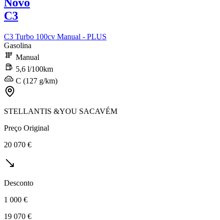
Novo
C3
C3 Turbo 100cv Manual - PLUS
Gasolina
Manual
5,6 l/100km
C (127 g/km)
STELLANTIS &YOU SACAVÉM
Preço Original
20 070 €
Desconto
1 000 €
19 070 €