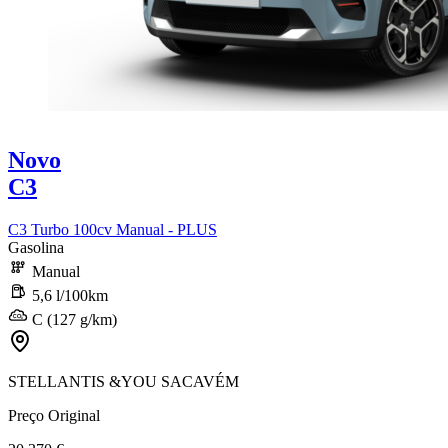
Novo
C3
C3 Turbo 100cv Manual - PLUS
Gasolina
Manual
5,6 l/100km
C (127 g/km)
STELLANTIS &YOU SACAVÉM
Preço Original