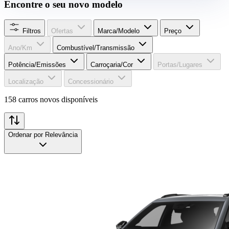
Encontre o seu novo modelo
Filtros
Ofertas
Marca/Modelo
Preço
Ano/Km
Combustível/​Transmissão
Potência/Emissões
Carroçaria/Cor
Portas/Lugares
Localização
Concessionário
158 carros novos disponíveis
Ordenar por
Relevância