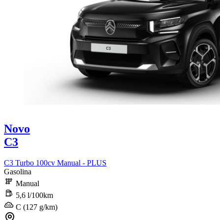
Novo
C3
C3 Turbo 100cv Manual - PLUS
Gasolina
Manual
5,6 l/100km
C (127 g/km)