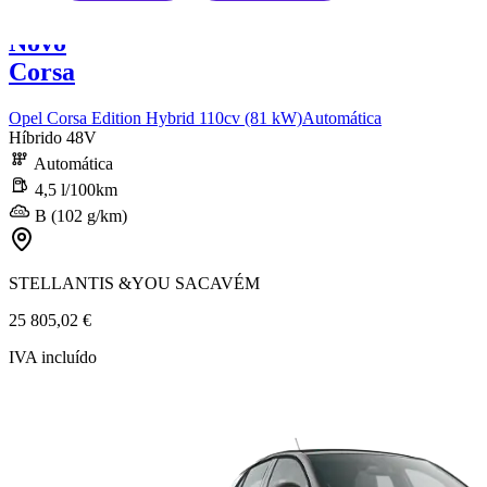
Novo
Corsa
Opel Corsa Edition Hybrid 110cv (81 kW)Automática
Híbrido 48V
Automática
4,5 l/100km
B (102 g/km)
STELLANTIS &YOU SACAVÉM
25 805,02 €
IVA incluído