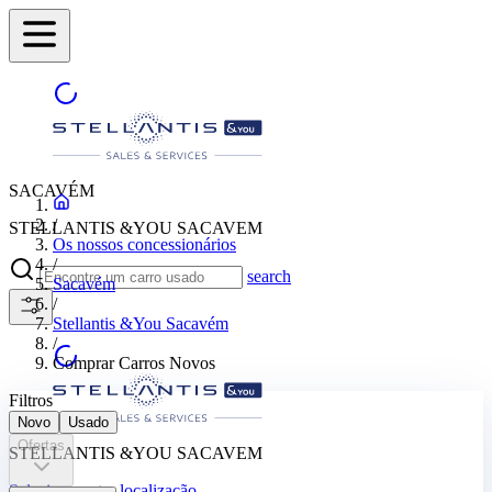
SACAVÉM
/
STELLANTIS &YOU SACAVEM
Os nossos concessionários
/
search
Sacavém
/
Stellantis &You Sacavém
/
Comprar Carros Novos
Filtros
Novo
Usado
Ofertas
STELLANTIS &YOU SACAVEM
Selecione outra localização