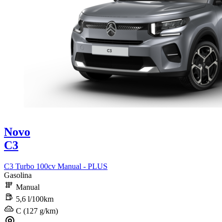
Novo
C3
C3 Turbo 100cv Manual - PLUS
Gasolina
Manual
5,6 l/100km
C (127 g/km)