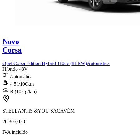
Novo
Corsa
Opel Corsa Edition Hybrid 110cv (81 kW)Automática
Híbrido 48V
Automática
4,5 l/100km
B (102 g/km)
STELLANTIS &YOU SACAVÉM
26 305,02 €
IVA incluído