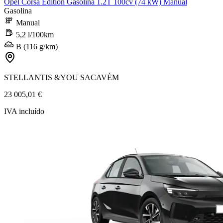
Opel Corsa Edition Gasolina 1.2T 100cv (74 kW) Manual
Gasolina
Manual
5,2 l/100km
B (116 g/km)
STELLANTIS &YOU SACAVÉM
23 005,01 €
IVA incluído