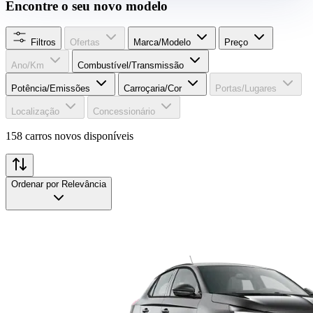
Encontre o seu novo modelo
Filtros
Ofertas
Marca/Modelo
Preço
Ano/Km
Combustível/​Transmissão
Potência/Emissões
Carroçaria/Cor
Portas/Lugares
Localização
Concessionário
158 carros novos disponíveis
Ordenar por
Relevância