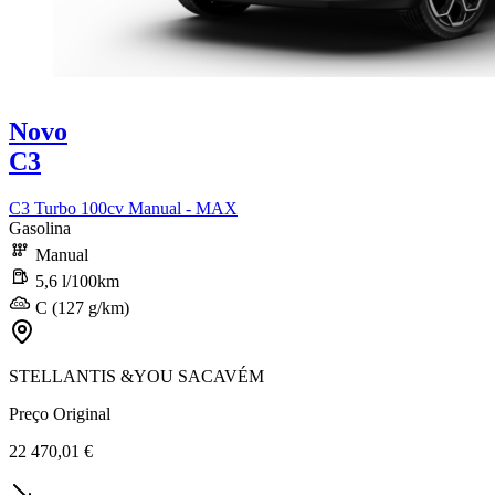
Novo
C3
C3 Turbo 100cv Manual - MAX
Gasolina
Manual
5,6 l/100km
C (127 g/km)
STELLANTIS &YOU SACAVÉM
Preço Original
22 470,01 €