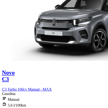
Novo
C3
C3 Turbo 100cv Manual - MAX
Gasolina
Manual
5,6 l/100km