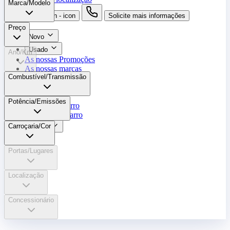
Marca/Modelo
search button - icon
Solicite mais informações
Preço
Novo
Usado
Ano/Km
As nossas Promoções
As nossas marcas
Combustível/​Transmissão
Oficina
Peças
Potência/Emissões
Alugue um carro
Venda o seu carro
Carroçaria/Cor
Outros
Portas/Lugares
Localização
Concessionário