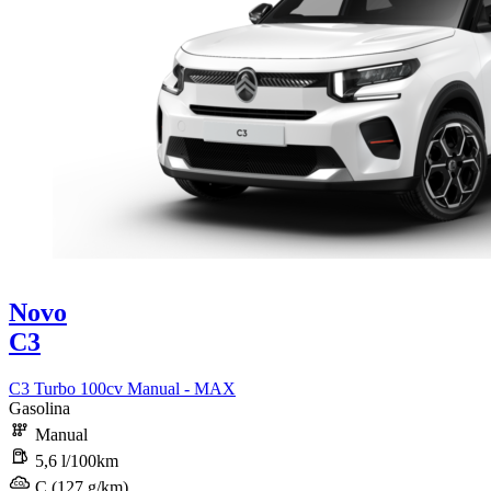
Novo
C3
C3 Turbo 100cv Manual - MAX
Gasolina
Manual
5,6 l/100km
C (127 g/km)