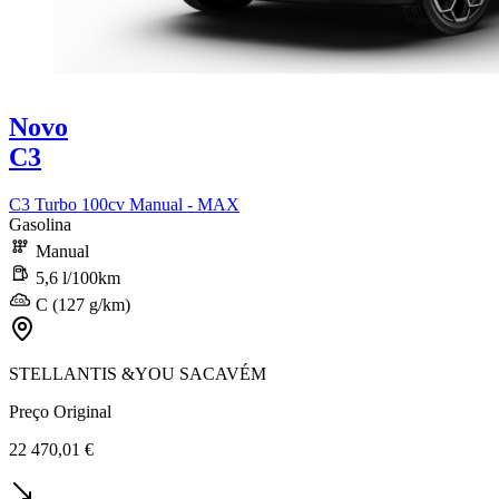
Novo
C3
C3 Turbo 100cv Manual - MAX
Gasolina
Manual
5,6 l/100km
C (127 g/km)
STELLANTIS &YOU SACAVÉM
Preço Original
22 470,01 €