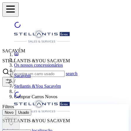
SACAVÉM
/
STELLANTIS &YOU SACAVEM
Os nossos concessionários
/
search
Sacavém
/
Stellantis &You Sacavém
/
Comprar Carros Novos
Filtros
Novo
Usado
Ofertas
STELLANTIS &YOU SACAVEM
Selecione outra localização