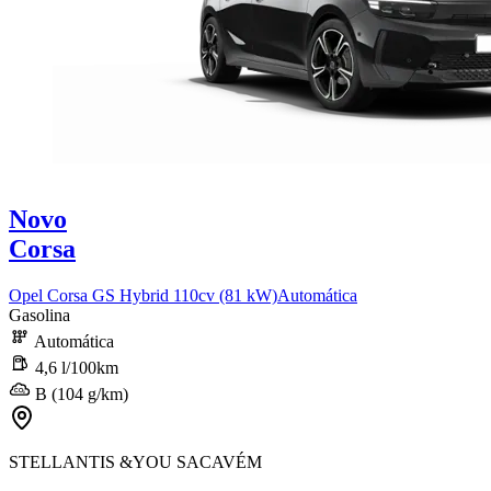
Novo
Corsa
Opel Corsa GS Hybrid 110cv (81 kW)Automática
Gasolina
Automática
4,6 l/100km
B (104 g/km)
STELLANTIS &YOU SACAVÉM