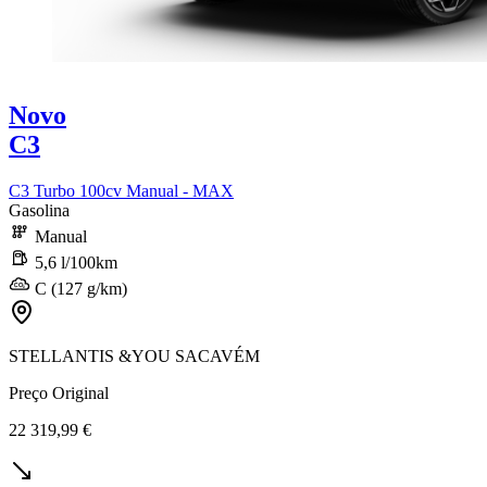
Novo
C3
C3 Turbo 100cv Manual - MAX
Gasolina
Manual
5,6 l/100km
C (127 g/km)
STELLANTIS &YOU SACAVÉM
Preço Original
22 319,99 €