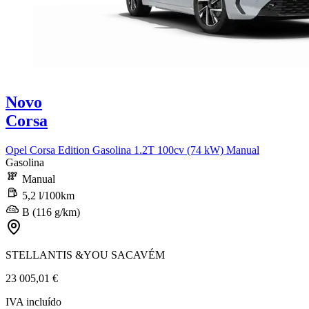
Novo
Corsa
Opel Corsa Edition Gasolina 1.2T 100cv (74 kW) Manual
Gasolina
Manual
5,2 l/100km
B (116 g/km)
STELLANTIS &YOU SACAVÉM
23 005,01 €
IVA incluído