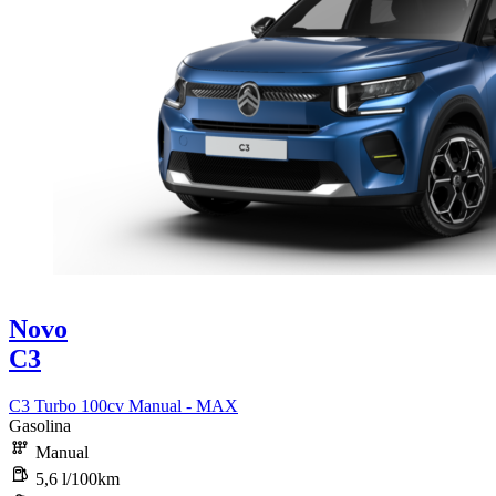
Novo
C3
C3 Turbo 100cv Manual - MAX
Gasolina
Manual
5,6 l/100km