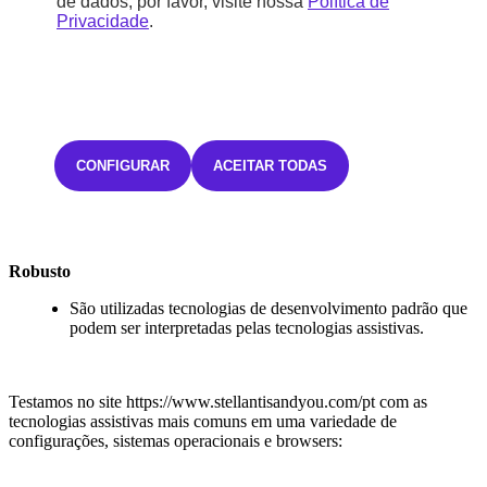
de dados, por favor, visite nossa
Política de
maneira consistente em todo o fluxo do portal.
Privacidade
.
Os elementos repetidos da interface são definidos de
maneira consistente para facilitar a identificação dos
conteúdos.
Quando necessário, são fornecidos rótulos e faixas de
identificação ou instruções adicionais quando o conteúdo
exige ações ativas por parte do utilizador.
Quando um erro é identificado e sugestões para corrigi-lo
são apresentadas, essas sugestões são fornecidas ao
CONFIGURAR
ACEITAR TODAS
utilizador, salvo exceções previstas pela legislação.
Escrevemos conteúdos numa linguagem clara e simples.
Robusto
São utilizadas tecnologias de desenvolvimento padrão que
podem ser interpretadas pelas tecnologias assistivas.
Testamos no site
https://www.stellantisandyou.com/pt
com as
tecnologias assistivas mais comuns em uma variedade de
configurações, sistemas operacionais e browsers: