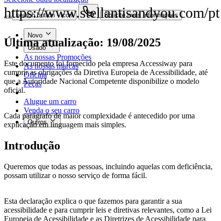
https://www.stellantisandyou.com/pt
search button - icon
Solicite mais informações
Novo
Última atualização: 19/08/2025
Usado
As nossas Promoções
Este documento foi fornecido pela empresa
Accessiway
para
As nossas marcas
cumprir as obrigações da Diretiva Europeia de Acessibilidade, até
Oficina
que a Autoridade Nacional Competente disponibilize o modelo
Peças
oficial.
Alugue um carro
Venda o seu carro
Cada parágrafo de maior complexidade é antecedido por uma
Outros
explicação em linguagem mais simples.
Introdução
Queremos que todas as pessoas, incluindo aquelas com deficiência,
possam utilizar o nosso serviço de forma fácil.
Esta declaração explica o que fazemos para garantir a sua
acessibilidade e para cumprir leis e diretivas relevantes, como a Lei
Europeia de Acessibilidade e as Diretrizes de Acessibilidade para