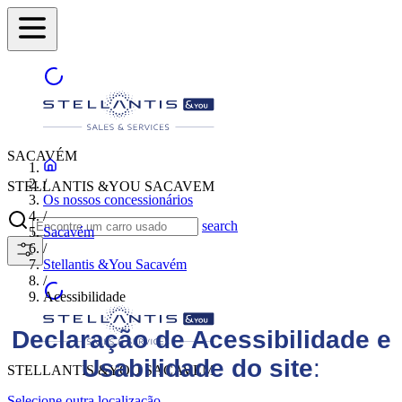
SACAVÉM
/
STELLANTIS &YOU SACAVEM
Os nossos concessionários
/
search
Sacavém
/
Stellantis &You Sacavém
/
Acessibilidade
Declaração de Acessibilidade e
Usabilidade do site
:
STELLANTIS &YOU SACAVEM
Selecione outra localização