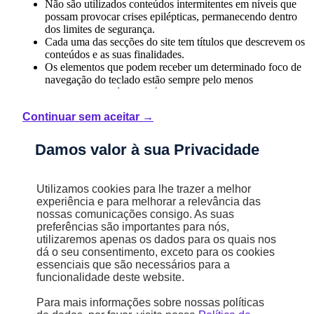
Não são utilizados conteúdos intermitentes em níveis que
possam provocar crises epilépticas, permanecendo dentro
dos limites de segurança.
Cada uma das secções do site tem títulos que descrevem os
conteúdos e as suas finalidades.
Os elementos que podem receber um determinado foco de
navegação do teclado estão sempre pelo menos
parcialmente visíveis na área de visualização.
Para componentes de interface do utilizador com
Continuar sem aceitar →
componentes que incluem texto ou imagens textuais, o
nome lido pelas ferramentas de leitura contém o texto
apresentado visualmente.
Damos valor à sua Privacidade
A área clicável dos elementos interativos é suficientemente
grande para garantir uma interação fácil para os
utilizadores.
Utilizamos cookies para lhe trazer a melhor
experiência e para melhorar a relevância das
nossas comunicações consigo. As suas
preferências são importantes para nós,
Compreensível
utilizaremos apenas os dados para os quais nos
dá o seu consentimento, exceto para os cookies
Os componentes da interface do utilizador, ao serem
essenciais que são necessários para a
ativados através do teclado ou tecnologias assistivas, não
funcionalidade deste website.
geram mudanças inesperadas de contexto que possam
desorientar o utilizador.
Para mais informações sobre nossas políticas
Os mecanismos de navegação estão posicionados de