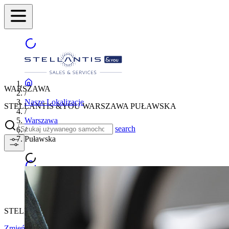
WARSZAWA
/
Nasze Lokalizacje
STELLANTIS &YOU WARSZAWA PUŁAWSKA
/
Warszawa
search
/
Puławska
STELLANTIS &YOU WARSZAWA PUŁAWSKA
Zmień miasto