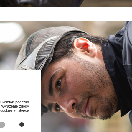
i komfort podczas
za wyrażenie zgody
 cookies w stopce