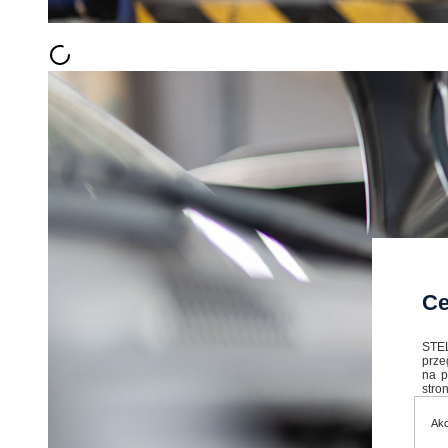
Ce
STEL
prze
na p
stron
Akc