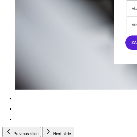
Akc
Akc
ZA
Previous slide
Next slide