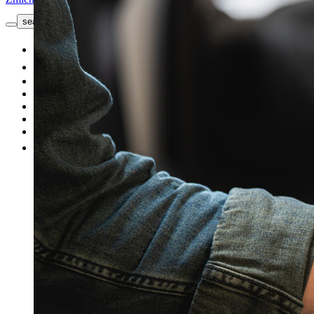
search button - icon
Kontakt
Nowe
Używane
Promocje
Nasze marki
Serwis
Sprzedaj samochód
Więcej