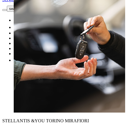
search button - icon
Richiedi informazioni
Nuovo
Usato
Le nostre offerte
I nostri brand
Officina
Vendi un'auto
Altro
STELLANTIS &YOU TORINO MIRAFIORI