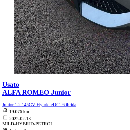
Usato
ALFA ROMEO Junior
Junior 1.2 145CV Hybrid eDCT6 ibrida
19.076 km
2025-02-13
MILD-HYBRID-PETROL