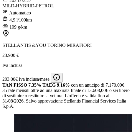
2025-02-27
MILD-HYBRID-PETROL
Automatico
4,9 l/100km
109 g/km
STELLANTIS &YOU TORINO MIRAFIORI
23.900 €
Iva inclusa
203,00€ Iva inclusa/mese
TAN FISSO 7,35% TAEG 9,16%
con un anticipo di 7.170,00€.
35 rate mensili oltre ad una maxirata finale di 13.608,00€ o sei libero
di sostituire o restituire la vettura.
L'offerta è valida fino al
31/08/2026.
Salvo approvazione Stellantis Financial Services Italia
S.p.A.