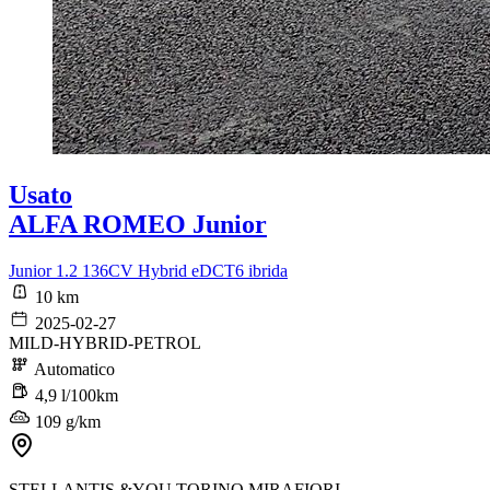
Usato
ALFA ROMEO Junior
Junior 1.2 136CV Hybrid eDCT6 ibrida
10 km
2025-02-27
MILD-HYBRID-PETROL
Automatico
4,9 l/100km
109 g/km
STELLANTIS &YOU TORINO MIRAFIORI