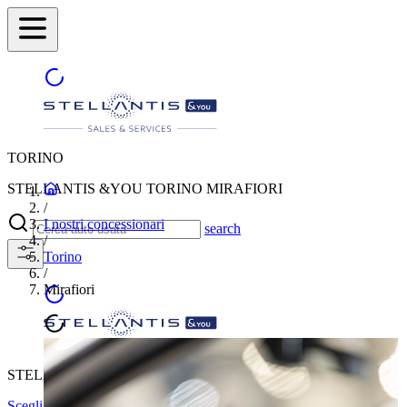
TORINO
STELLANTIS &YOU TORINO MIRAFIORI
/
I nostri concessionari
search
/
Torino
/
Mirafiori
STELLANTIS &YOU TORINO MIRAFIORI
Scegli un'altra città