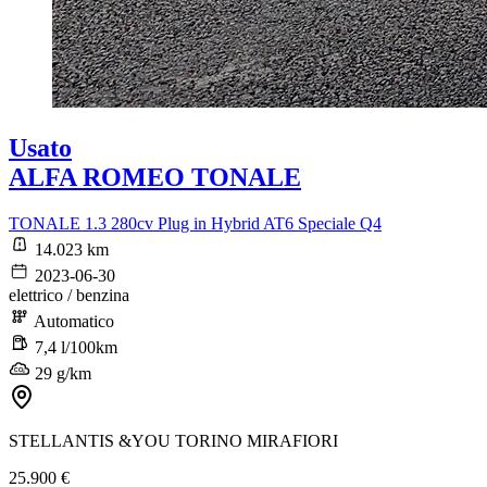
Usato
ALFA ROMEO TONALE
TONALE 1.3 280cv Plug in Hybrid AT6 Speciale Q4
14.023 km
2023-06-30
elettrico / benzina
Automatico
7,4 l/100km
29 g/km
STELLANTIS &YOU TORINO MIRAFIORI
25.900 €