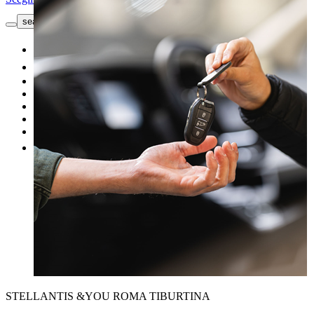
search button - icon
Richiedi informazioni
Nuovo
Usato
Le nostre offerte
I nostri brand
Officina
Vendi un'auto
Altro
STELLANTIS &YOU ROMA TIBURTINA