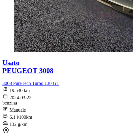
Usato
PEUGEOT 3008
3008 PureTech Turbo 130 GT
19.530 km
2024-03-22
benzina
Manuale
6,1 l/100km
132 g/km