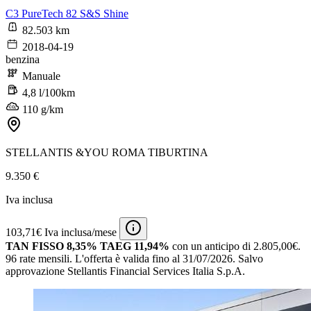
C3 PureTech 82 S&S Shine
82.503 km
2018-04-19
benzina
Manuale
4,8 l/100km
110 g/km
STELLANTIS &YOU ROMA TIBURTINA
9.350 €
Iva inclusa
103,71€ Iva inclusa/mese
TAN FISSO 8,35% TAEG 11,94%
con un anticipo di 2.805,00€.
96 rate mensili.
L'offerta è valida fino al 31/07/2026.
Salvo
approvazione Stellantis Financial Services Italia S.p.A.