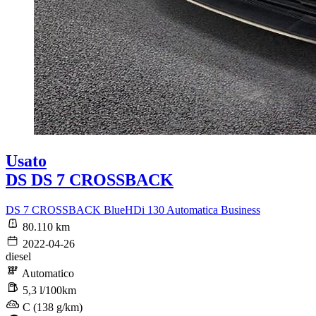
Usato
DS DS 7 CROSSBACK
DS 7 CROSSBACK BlueHDi 130 Automatica Business
80.110 km
2022-04-26
diesel
Automatico
5,3 l/100km
C (138 g/km)