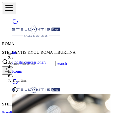
ROMA
STELLANTIS &YOU ROMA TIBURTINA
/
I nostri concessionari
search
/
Roma
/
Tiburtina
STELLANTIS &YOU ROMA TIBURTINA
Scegli un'altra città