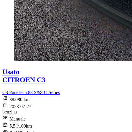
Usato
CITROEN C3
C3 PureTech 83 S&S C-Series
38.080 km
2023-07-27
benzina
Manuale
5,5 l/100km