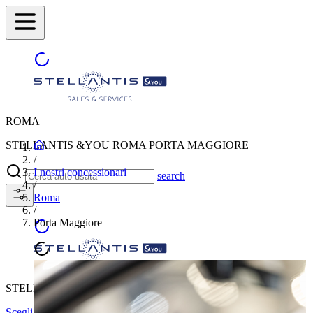
ROMA
STELLANTIS &YOU ROMA PORTA MAGGIORE
/
I nostri concessionari
search
/
Roma
/
Porta Maggiore
STELLANTIS &YOU ROMA PORTA MAGGIORE
Scegli un'altra città