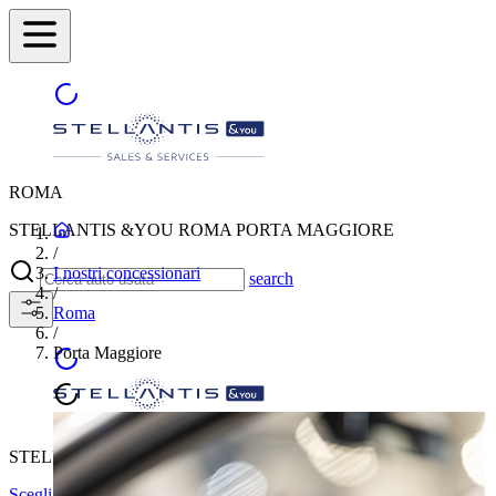
ROMA
STELLANTIS &YOU ROMA PORTA MAGGIORE
/
I nostri concessionari
search
/
Roma
/
Porta Maggiore
STELLANTIS &YOU ROMA PORTA MAGGIORE
Scegli un'altra città