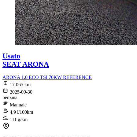
Usato
SEAT ARONA
ARONA 1.0 ECO TSI 70KW REFERENCE
17.065 km
2025-09-30
benzina
Manuale
4,9 l/100km
111 g/km