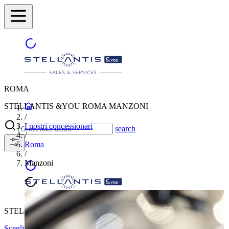
ROMA
STELLANTIS &YOU ROMA MANZONI
/
I nostri concessionari
search
/
Roma
/
Manzoni
STELLANTIS &YOU ROMA MANZONI
Scegli un'altra città