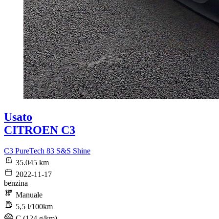
Usato
CITROEN C3
C3 PureTech 83 S&S Shine
35.045 km
2022-11-17
benzina
Manuale
5,5 l/100km
C (124 g/km)