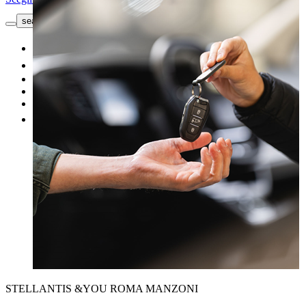
search button - icon
Richiedi informazioni
Nuovo
Usato
Le nostre offerte
I nostri brand
Vendi un'auto
Altro
STELLANTIS &YOU ROMA MANZONI