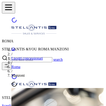
ROMA
STELLANTIS &YOU ROMA MANZONI
/
I nostri concessionari
search
/
Roma
/
Manzoni
STELLANTIS &YOU ROMA MANZONI
Scegli un'altra città