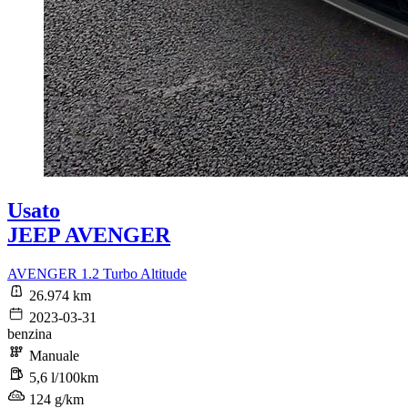
Usato
JEEP AVENGER
AVENGER 1.2 Turbo Altitude
26.974 km
2023-03-31
benzina
Manuale
5,6 l/100km
124 g/km