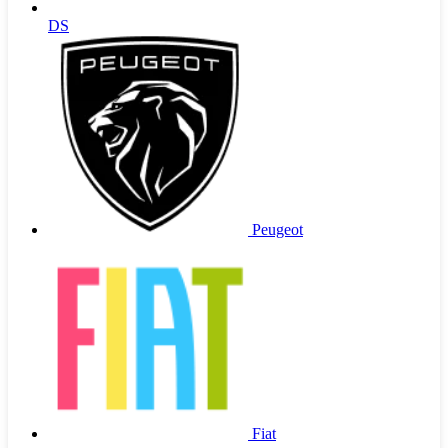
DS
Peugeot
Fiat