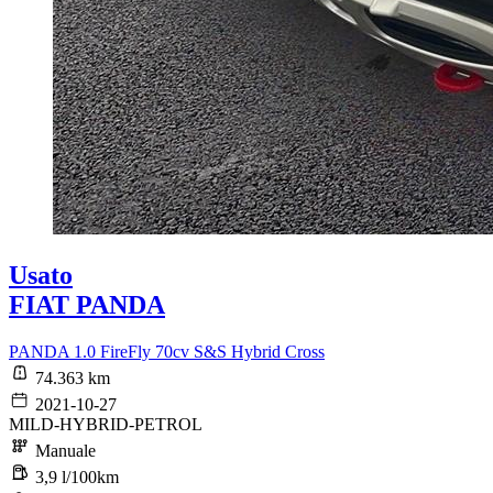
Usato
FIAT PANDA
PANDA 1.0 FireFly 70cv S&S Hybrid Cross
74.363 km
2021-10-27
MILD-HYBRID-PETROL
Manuale
3,9 l/100km