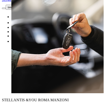
search button - icon
Richiedi informazioni
Nuovo
Usato
Le nostre offerte
I nostri brand
Vendi un'auto
Altro
STELLANTIS &YOU ROMA MANZONI