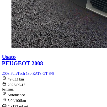
Usato
PEUGEOT 2008
2008 PureTech 130 EAT8 GT S/S
49.833 km
2023-09-15
benzina
Automatico
5,9 l/100km
C (133 g/km)