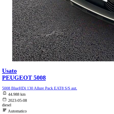
Usato
PEUGEOT 5008
5008 BlueHDi 130 Allure Pack EAT8 S/S aut.
44.988 km
2023-05-08
diesel
Automatico