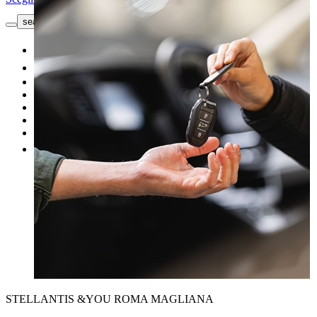
search button - icon
Richiedi informazioni
Nuovo
Usato
Le nostre offerte
I nostri brand
Officina
Vendi un'auto
Altro
STELLANTIS &YOU ROMA MAGLIANA