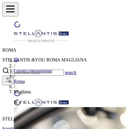
ROMA
STELLANTIS &YOU ROMA MAGLIANA
/
I nostri concessionari
search
/
Roma
/
Magliana
STELLANTIS &YOU ROMA MAGLIANA
Scegli un'altra città