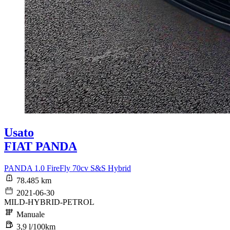
Usato
FIAT PANDA
PANDA 1.0 FireFly 70cv S&S Hybrid
78.485 km
2021-06-30
MILD-HYBRID-PETROL
Manuale
3,9 l/100km