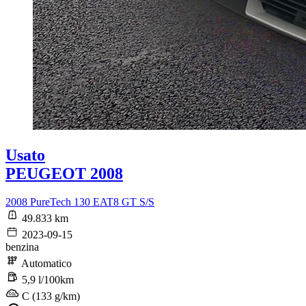
Usato
PEUGEOT 2008
2008 PureTech 130 EAT8 GT S/S
49.833 km
2023-09-15
benzina
Automatico
5,9 l/100km
C (133 g/km)