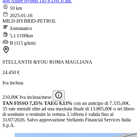
408 Allure Hybrid 145 e-DSC6 aut.
10 km
2025-01-16
MILD-HYBRID-PETROL
Automatico
5,1 l/100km
B (115 g/km)
STELLANTIS &YOU ROMA MAGLIANA
24.450 €
Iva inclusa
210,00€ Iva inclusa/mese
TAN FISSO 7,35% TAEG 9,13%
con un anticipo di 7.335,00€.
35 rate mensili oltre ad una maxirata finale di 13.805,00€ o sei libero
di sostituire o restituire la vettura.
L'offerta è valida fino al
31/07/2026.
Salvo approvazione Stellantis Financial Services Italia
S.p.A.