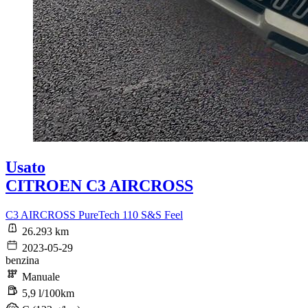
Usato
CITROEN C3 AIRCROSS
C3 AIRCROSS PureTech 110 S&S Feel
26.293 km
2023-05-29
benzina
Manuale
5,9 l/100km