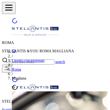
ROMA
STELLANTIS &YOU ROMA MAGLIANA
/
I nostri concessionari
search
/
Roma
/
Magliana
STELLANTIS &YOU ROMA MAGLIANA
Scegli un'altra città