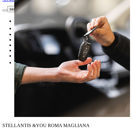
search button - icon
Richiedi informazioni
Nuovo
Usato
Le nostre offerte
I nostri brand
Officina
Vendi un'auto
Altro
STELLANTIS &YOU ROMA MAGLIANA