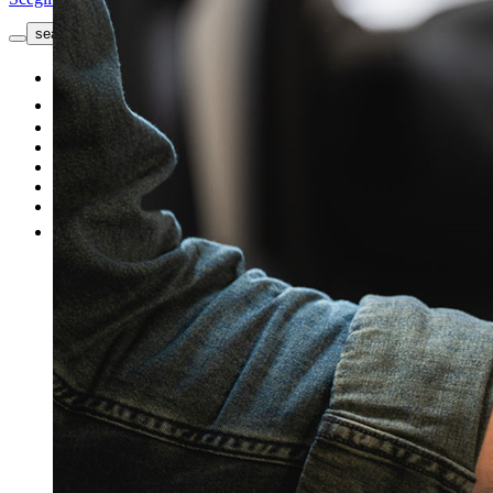
search button - icon
Richiedi informazioni
Nuovo
Usato
Le nostre offerte
I nostri brand
Officina
Vendi un'auto
Altro