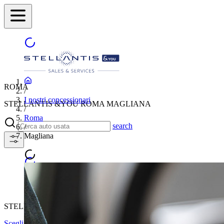
ROMA
/
I nostri concessionari
STELLANTIS &YOU ROMA MAGLIANA
/
Roma
search
/
Magliana
STELLANTIS &YOU ROMA MAGLIANA
Scegli un'altra città