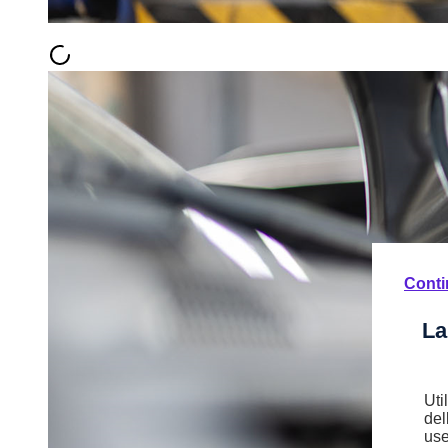
Conti
La
Uti
del
use