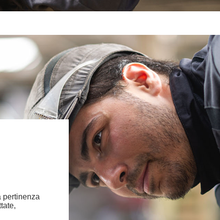
la pertinenza
tate,