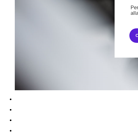
Per
all