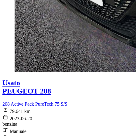
Usato
PEUGEOT 208
208 Active Pack PureTech 75 S/S
79.641 km
2023-06-20
benzina
Manuale