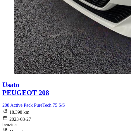
Usato
PEUGEOT 208
208 Active Pack PureTech 75 S/S
18.398 km
2023-03-27
benzina