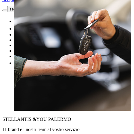
search button - icon
Richiedi informazioni
Nuovo
Usato
Le nostre offerte
I nostri brand
Officina
Vendi un'auto
Altro
STELLANTIS &YOU PALERMO
11 brand e i nostri team al vostro servizio