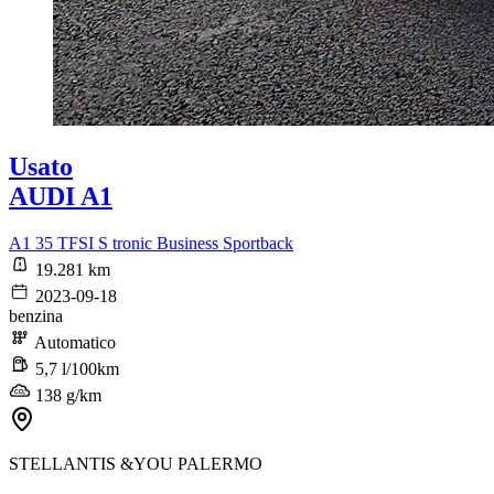
Usato
AUDI A1
A1 35 TFSI S tronic Business Sportback
19.281 km
2023-09-18
benzina
Automatico
5,7 l/100km
138 g/km
STELLANTIS &YOU PALERMO