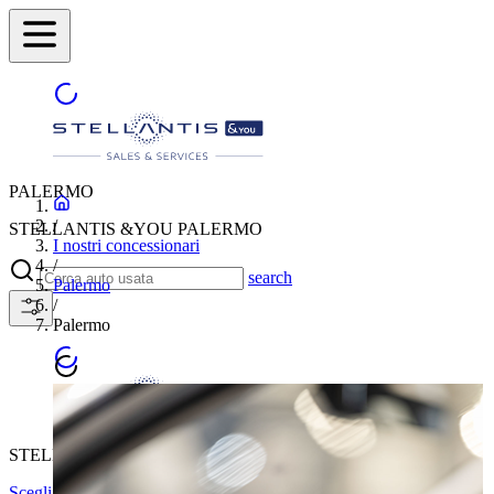
PALERMO
/
STELLANTIS &YOU PALERMO
I nostri concessionari
/
search
Palermo
/
Palermo
STELLANTIS &YOU PALERMO
Scegli un'altra città