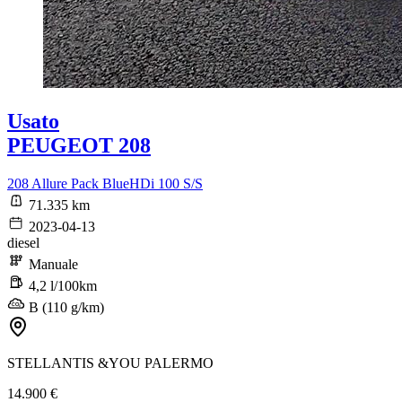
Usato
PEUGEOT 208
208 Allure Pack BlueHDi 100 S/S
71.335 km
2023-04-13
diesel
Manuale
4,2 l/100km
B (110 g/km)
STELLANTIS &YOU PALERMO
14.900 €