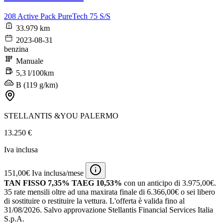
208 Active Pack PureTech 75 S/S
33.979 km
2023-08-31
benzina
Manuale
5,3 l/100km
B (119 g/km)
STELLANTIS &YOU PALERMO
13.250 €
Iva inclusa
151,00€ Iva inclusa/mese
TAN FISSO 7,35% TAEG 10,53%
con un anticipo di 3.975,00€.
35 rate mensili oltre ad una maxirata finale di 6.366,00€ o sei libero
di sostituire o restituire la vettura.
L'offerta è valida fino al
31/08/2026.
Salvo approvazione Stellantis Financial Services Italia
S.p.A.