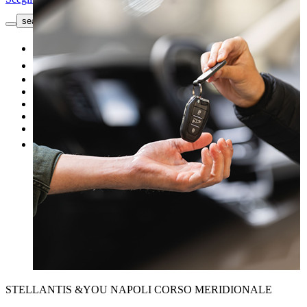
search button - icon
Richiedi informazioni
Nuovo
Usato
Le nostre offerte
I nostri brand
Officina
Vendi un'auto
Altro
STELLANTIS &YOU NAPOLI CORSO MERIDIONALE