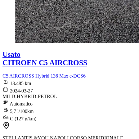
Usato
CITROEN C5 AIRCROSS
C5 AIRCROSS Hybrid 136 Max e-DCS6
13.485 km
2024-03-27
MILD-HYBRID-PETROL
Automatico
5,7 l/100km
C (127 g/km)
STELLANTIS &YOU NAPOLI CORSO MERIDIONALE