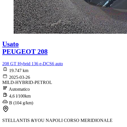
Usato
PEUGEOT 208
208 GT Hybrid 136 e-DCS6 auto
19.747 km
2025-03-26
MILD-HYBRID-PETROL
Automatico
4,6 l/100km
B (104 g/km)
STELLANTIS &YOU NAPOLI CORSO MERIDIONALE