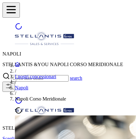
NAPOLI
STELLANTIS &YOU NAPOLI CORSO MERIDIONALE
/
I nostri concessionari
search
/
Napoli
/
Napoli Corso Meridionale
STELLANTIS &YOU NAPOLI CORSO MERIDIONALE
Scegli un'altra città