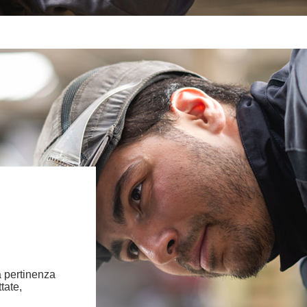
la pertinenza
tate,