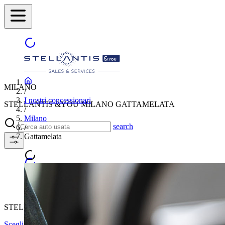
MILANO
/
I nostri concessionari
STELLANTIS &YOU MILANO GATTAMELATA
/
Milano
search
/
Gattamelata
STELLANTIS &YOU MILANO GATTAMELATA
Scegli un'altra città