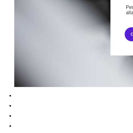
Per
all