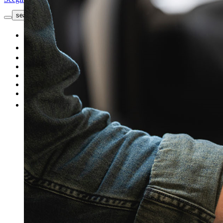
search button - icon
Richiedi informazioni
Nuovo
Usato
Le nostre offerte
I nostri brand
Officina
Vendi un'auto
Altro