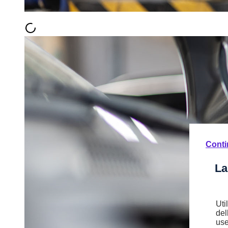
Conti
La
Uti
del
use