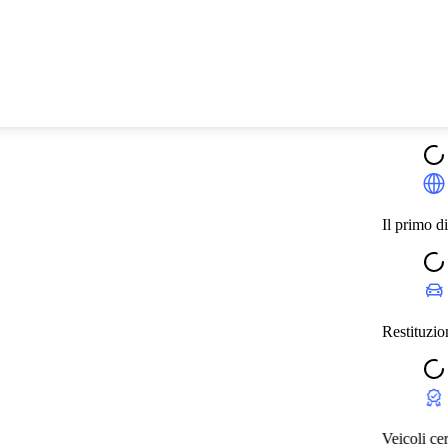
Il primo distributore europeo di autovet
Restituzione caparra entro i 10 giorni 
Veicoli certificati e garantiti